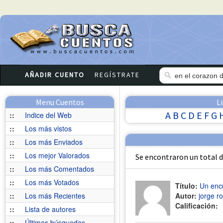
AÑADIR CUENTO
REGÍSTRATE
Menu Cuentos
L
A
B
C
D
E
F
G
::
Indice del Web
::
Los más vistos
::
Los más Enviados
::
Los mejor Valorados
Se encontraron un total 
::
Los más Comentados
::
Los más Votados
Título:
Un encu
::
Los más Recientes
Autor:
jorge r
Calificación:
::
Lista de autores
::
Últimas búsquedas