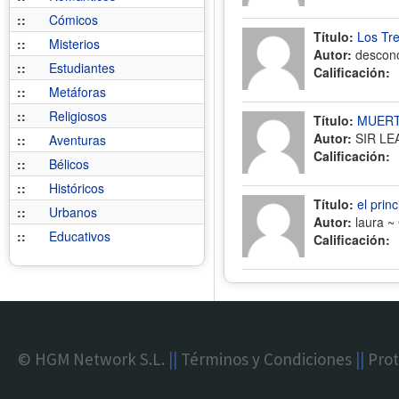
::
Cómicos
Título:
Los Tre
::
Misterios
Autor:
descon
::
Estudiantes
Calificación:
::
Metáforas
::
Religiosos
Título:
MUERT
Autor:
SIR LE
::
Aventuras
Calificación:
::
Bélicos
::
Históricos
Título:
el prin
::
Urbanos
Autor:
laura ~
::
Educativos
Calificación:
© HGM Network S.L.
||
Términos y Condiciones
||
Prot