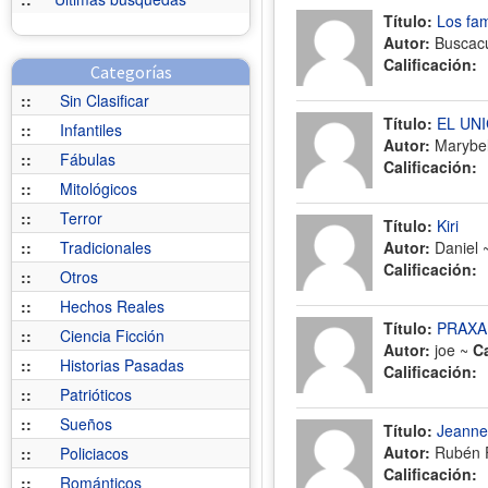
Título:
Los fam
Autor:
Buscac
Calificación:
Categorías
::
Sin Clasificar
Título:
EL UNI
::
Infantiles
Autor:
Marybel
::
Fábulas
Calificación:
::
Mitológicos
::
Terror
Título:
Kiri
::
Tradicionales
Autor:
Daniel 
Calificación:
::
Otros
::
Hechos Reales
Título:
PRAXA
::
Ciencia Ficción
Autor:
joe ~
C
::
Historias Pasadas
Calificación:
::
Patrióticos
::
Sueños
Título:
Jeanne
Autor:
Rubén F
::
Policiacos
Calificación:
::
Románticos