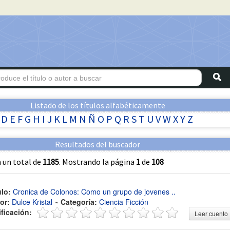
Listado de los títulos alfabéticamente
D
E
F
G
H
I
J
K
L
M
N
Ñ
O
P
Q
R
S
T
U
V
W
X
Y
Z
Resultados del buscador
 un total de
1185
. Mostrando la página
1
de
108
ulo:
Cronica de Colonos: Como un grupo de jovenes ..
or:
Dulce Kristal
~
Categoría:
Ciencia Ficción
ificación:
Leer cuento