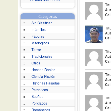
Tít
Aut
Cal
Categorías
::
Sin Clasificar
Tít
::
Infantiles
Aut
::
Fábulas
Cal
::
Mitológicos
::
Terror
Tít
::
Tradicionales
Aut
Cal
::
Otros
::
Hechos Reales
Tít
::
Ciencia Ficción
Aut
::
Historias Pasadas
Cal
::
Patrióticos
::
Sueños
Tít
Aut
::
Policiacos
Cal
::
Románticos