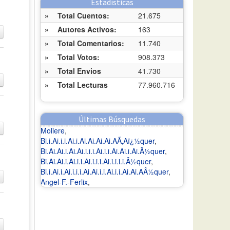
Estadísticas
»
Total Cuentos:
21.675
»
Autores Activos:
163
»
Total Comentarios:
11.740
»
Total Votos:
908.373
»
Total Envios
41.730
»
Total Lecturas
77.960.716
Últimas Búsquedas
Moliere
,
Bi.i.Ai.i.i.Ai.i.Ai.Ai.Ai.Ai.AÃ‚Aï¿½quer
,
Bi.Ai.Ai.i.Ai.Ai.i.i.i.Ai.i.i.Ai.Ai.i.Ai.Â½quer
,
Bi.Ai.Ai.i.Ai.i.i.Ai.i.i.i.Ai.i.i.i.i.Â½quer
,
Bi.i.Ai.i.Ai.i.i.i.Ai.Ai.i.i.Ai.i.i.Ai.Ai.AÂ½quer
,
Angel-F.-Ferlix
,