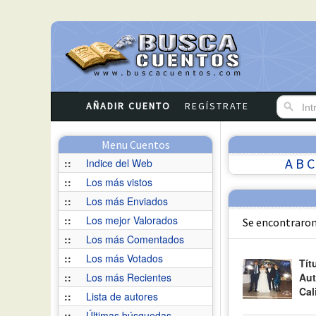
AÑADIR CUENTO
REGÍSTRATE
Menu Cuentos
A
B
C
::
Indice del Web
::
Los más vistos
::
Los más Enviados
::
Los mejor Valorados
Se encontraron
::
Los más Comentados
::
Los más Votados
Tít
::
Los más Recientes
Aut
Cal
::
Lista de autores
::
Últimas búsquedas