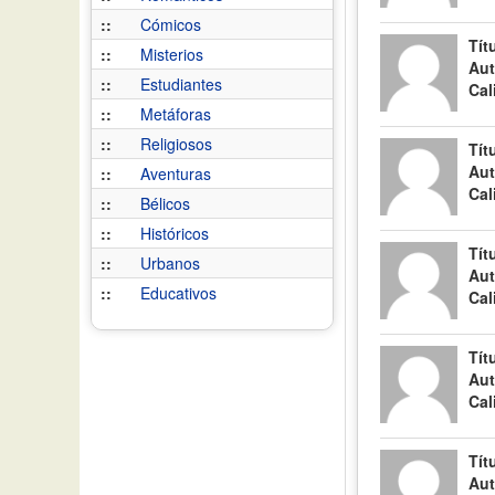
::
Cómicos
Tít
::
Misterios
Aut
::
Estudiantes
Cal
::
Metáforas
::
Religiosos
Tít
Aut
::
Aventuras
Cal
::
Bélicos
::
Históricos
Tít
::
Urbanos
Aut
::
Educativos
Cal
Tít
Aut
Cal
Tít
Aut