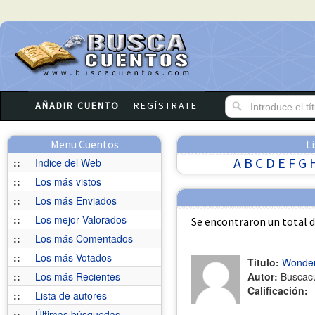
AÑADIR CUENTO
REGÍSTRATE
Menu Cuentos
L
A
B
C
D
E
F
G
::
Indice del Web
::
Los más vistos
::
Los más Enviados
::
Los mejor Valorados
Se encontraron un total 
::
Los más Comentados
::
Los más Votados
Título:
Wonder
::
Los más Recientes
Autor:
Buscac
Calificación:
::
Lista de autores
::
Últimas búsquedas