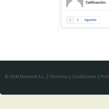
Calificación:
1
2
Siguiente
© HGM Network S.L.
||
Términos y Condiciones
||
Prot