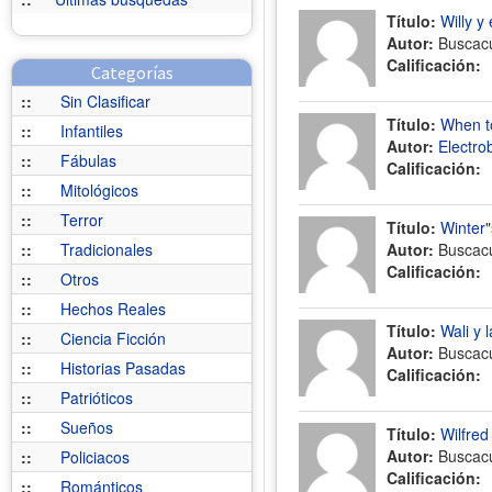
Título:
Willy y 
Autor:
Buscac
Calificación:
Categorías
::
Sin Clasificar
Título:
When to
::
Infantiles
Autor:
Electro
::
Fábulas
Calificación:
::
Mitológicos
::
Terror
Título:
Winter
::
Tradicionales
Autor:
Buscac
Calificación:
::
Otros
::
Hechos Reales
Título:
Wali y 
::
Ciencia Ficción
Autor:
Buscac
::
Historias Pasadas
Calificación:
::
Patrióticos
::
Sueños
Título:
Wilfred
Autor:
Buscac
::
Policiacos
Calificación:
::
Románticos