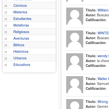
::
Cómicos
Título:
William
::
Misterios
Autor:
Buscac
::
Estudiantes
Calificación:
::
Metáforas
::
Religiosos
Título:
WINTE
Autor:
Buscac
::
Aventuras
Calificación:
::
Bélicos
::
Históricos
Título:
wendy l
::
Urbanos
Autor:
la chev
::
Educativos
Calificación:
Título:
Walter
Autor:
Samuel 
Calificación:
Título:
Wrong 
Autor:
Gemini