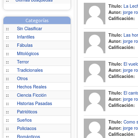
Título:
La Lec
Autor:
jorge r
Calificación:
Categorías
::
Sin Clasificar
Título:
Las ho
::
Infantiles
Autor:
jorge r
::
Fábulas
Calificación:
::
Mitológicos
::
Terror
Título:
El vuel
::
Tradicionales
Autor:
jorge r
Calificación:
::
Otros
::
Hechos Reales
Título:
El cant
::
Ciencia Ficción
Autor:
jorge r
::
Historias Pasadas
Calificación:
::
Patrióticos
::
Sueños
Título:
Como s
Autor:
jorge r
::
Policiacos
Calificación:
::
Románticos