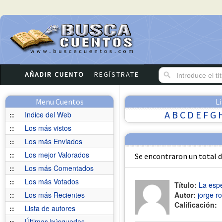
AÑADIR CUENTO
REGÍSTRATE
Menu Cuentos
L
A
B
C
D
E
F
G
::
Indice del Web
::
Los más vistos
::
Los más Enviados
::
Los mejor Valorados
Se encontraron un total 
::
Los más Comentados
::
Los más Votados
Título:
La espe
::
Los más Recientes
Autor:
jorge r
Calificación:
::
Lista de autores
::
Últimas búsquedas