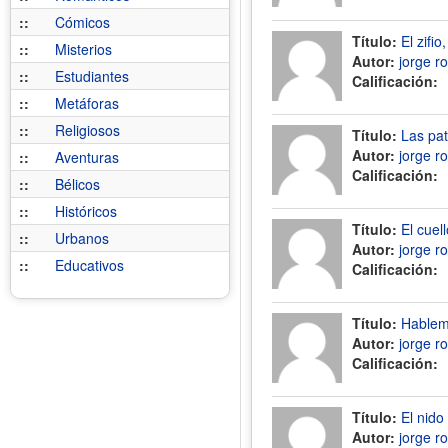
::
Cómicos
Título:
El zifio
::
Misterios
Autor:
jorge r
::
Estudiantes
Calificación:
::
Metáforas
::
Religiosos
Título:
Las pat
Autor:
jorge r
::
Aventuras
Calificación:
::
Bélicos
::
Históricos
Título:
El cuel
::
Urbanos
Autor:
jorge r
::
Educativos
Calificación:
Título:
Hablemo
Autor:
jorge r
Calificación:
Título:
El nido
Autor:
jorge r