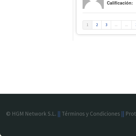
Calificación:
1
2
3
...
...
© HGM Network S.L.
||
Términos y Condiciones
||
Prot