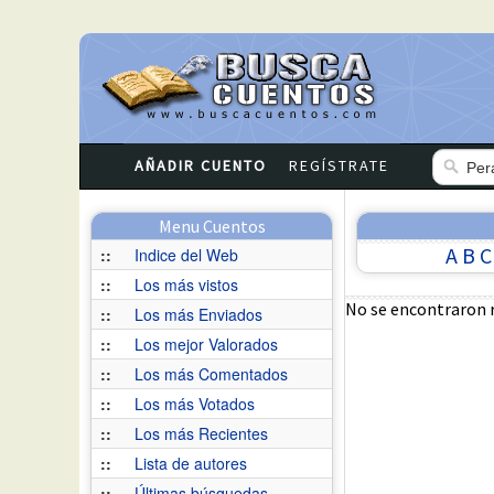
AÑADIR CUENTO
REGÍSTRATE
Menu Cuentos
A
B
C
::
Indice del Web
::
Los más vistos
No se encontraron 
::
Los más Enviados
::
Los mejor Valorados
::
Los más Comentados
::
Los más Votados
::
Los más Recientes
::
Lista de autores
::
Últimas búsquedas