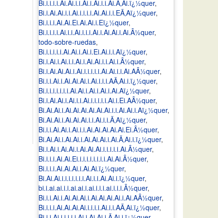
Bi.i.i.i.i.Ai.Ai.i.i.Ai.i.Ai.i.i.Ai.Ã‚Ai.ï¿½quer
,
Bi.i.Ai.Ai.i.i.Ai.i.i.i.i.Ai.Ai.i.i.EÃ‚Aï¿½quer
,
Bi.i.i.i.Ai.Ai.Ei.Ai.Ai.i.Eï¿½quer
,
Bi.i.i.i.i.Ai.i.i.Ai.i.i.i.Ai.i.Ai.Ai.i.Ai.Â½quer
,
todo-sobre-ruedas
,
Bi.i.i.i.i.i.Ai.Ai.i.Ai.i.Ei.Ai.i.i.Aï¿½quer
,
Bi.i.Ai.i.Ai.i.i.Ai.i.Ai.Ai.i.i.Ai.i.Â½quer
,
Bi.i.Ai.Ai.Ai.i.Ai.i.i.i.i.i.Ai.Ai.i.i.Ai.AÂ½quer
,
Bi.i.i.Ai.i.Ai.Ai.Ai.i.Ai.i.i.i.AÃ‚Ai.i.ï¿½quer
,
Bi.i.i.i.i.i.i.i.Ai.Ai.i.Ai.i.Ai.i.Ai.Aï¿½quer
,
Bi.i.Ai.Ai.i.Ai.i.i.Ai.i.i.i.i.i.Ai.i.Ei.AÂ½quer
,
Bi.Ai.Ai.i.Ai.Ai.Ai.Ai.Ai.Ai.i.i.Ai.Ai.i.Aï¿½quer
,
Bi.Ai.Ai.i.Ai.Ai.Ai.i.i.Ai.i.i.Ã‚Aï¿½quer
,
Bi.i.i.Ai.Ai.i.Ai.i.i.Ai.Ai.Ai.Ai.Ai.Ei.Â½quer
,
Bi.Ai.Ai.i.Ai.Ai.i.Ai.Ai.Ai.i.Ai.Ã‚Ai.i.ï¿½quer
,
Bi.i.Ai.i.Ai.Ai.i.Ai.Ai.Ai.i.i.i.i.i.Ai.Â½quer
,
Bi.i.i.i.Ai.Ai.Ei.i.i.i.i.i.i.i.i.Ai.Ai.Â½quer
,
Bi.i.i.i.Ai.Ai.Ai.i.Ai.Ai.ï¿½quer
,
Bi.Ai.Ai.i.i.i.i.i.i.i.Ai.i.i.Ai.Ai.i.ï¿½quer
,
bi.i.ai.ai.i.i.ai.ai.i.ai.i.i.i.ai.i.i.i.Â½quer
,
Bi.i.i.Ai.i.Ai.Ai.Ai.i.Ai.Ai.Ai.Ai.i.Ai.AÂ½quer
,
Bi.i.i.i.Ai.Ai.Ai.Ai.i.i.i.i.Ai.i.i.AÃ‚Ai.ï¿½quer
,
Bi.i.i.Ai.i.i.i.i.i.Ai.i.Ai.Ai.i.Ã‚Ai.i.ï¿½quer
,