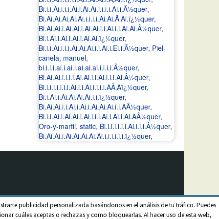
Bi.i.i.Ai.i.i.i.Ai.i.Ai.Ai.i.i.i.i.Ai.i.Â½quer
,
Bi.Ai.Ai.Ai.Ai.Ai.i.i.i.i.Ai.Ai.Ã‚Ai.ï¿½quer
,
Bi.Ai.Ai.i.Ai.Ai.i.Ai.Ai.i.i.Ai.i.i.Ai.Ai.Â½quer
,
Bi.i.Ai.i.Ai.i.Ai.i.Ai.Ai.ï¿½quer
,
Bi.i.i.Ai.i.i.i.Ai.Ai.Ai.i.i.Ai.i.Ei.i.Â½quer
,
Piel-
canela
,
manuel
,
bi.i.i.i.ai.i.ai.i.ai.ai.ai.i.i.i.i.Â½quer
,
Bi.Ai.Ai.i.i.i.i.Ai.Ai.i.i.Ai.i.i.i.Ai.Â½quer
,
Bi.i.i.i.i.i.i.i.Ai.i.i.Ai.i.i.i.i.AÃ‚Aï¿½quer
,
Bi.i.Ai.i.Ai.Ai.Ai.Ai.i.i.ï¿½quer
,
Bi.Ai.Ai.i.i.Ai.i.Ai.i.Ai.Ai.Ai.i.i.AÂ½quer
,
Bi.i.i.Ai.i.Ai.Ai.i.Ai.i.i.i.Ai.i.Ai.i.Ai.AÂ½quer
,
Oro-y-marfil
,
static
,
Bi.i.i.i.i.i.i.Ai.i.i.i.Â½quer
,
Bi.Ai.Ai.i.Ai.Ai.Ai.Ai.Ai.i.i.i.i.i.i.ï¿½quer
,
strarte publicidad personalizada basándonos en el análisis de tu tráfico. Puedes
onar cuáles aceptas o rechazas y como bloquearlas. Al hacer uso de esta web,