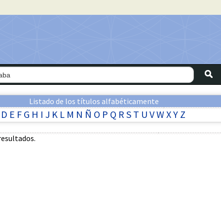
Listado de los títulos alfabéticamente
D
E
F
G
H
I
J
K
L
M
N
Ñ
O
P
Q
R
S
T
U
V
W
X
Y
Z
resultados.