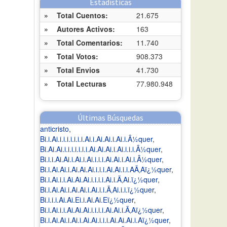
Estadísticas
»
Total Cuentos:
21.675
»
Autores Activos:
163
»
Total Comentarios:
11.740
»
Total Votos:
908.373
»
Total Envios
41.730
»
Total Lecturas
77.980.948
Últimas Búsquedas
anticristo
,
Bi.i.Ai.i.i.i.i.i.i.i.Ai.i.Ai.Ai.i.Ai.i.Â½quer
,
Bi.Ai.Ai.i.i.i.i.i.i.i.Ai.Ai.Ai.i.Ai.i.i.i.Â½quer
,
Bi.i.i.Ai.Ai.i.Ai.i.Ai.i.i.i.Ai.Ai.i.Ai.i.Â½quer
,
Bi.i.Ai.Ai.i.Ai.Ai.Ai.i.i.i.Ai.Ai.i.i.AÃ‚Aï¿½quer
,
Bi.i.Ai.i.i.Ai.Ai.Ai.i.i.i.i.Ai.i.Ã‚Ai.ï¿½quer
,
Bi.i.Ai.Ai.i.Ai.Ai.i.Ai.i.i.Ã‚Ai.i.i.ï¿½quer
,
Bi.i.i.i.Ai.Ai.Ei.i.Ai.Ai.Eï¿½quer
,
Bi.i.Ai.i.i.Ai.Ai.Ai.i.i.i.i.Ai.Ai.i.Ã‚Aï¿½quer
,
Bi.i.Ai.Ai.i.Ai.i.Ai.Ai.i.i.i.Ai.Ai.Ai.i.Aï¿½quer
,