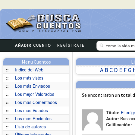
AÑADIR CUENTO
REGÍSTRATE
Menu Cuentos
L
A
B
C
D
E
F
G
::
Indice del Web
::
Los más vistos
::
Los más Enviados
::
Los mejor Valorados
Se encontraron un total 
::
Los más Comentados
::
Los más Votados
Título:
El enig
::
Los más Recientes
Autor:
Buscac
Calificación:
::
Lista de autores
::
Últimas búsquedas