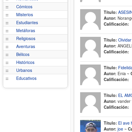
::
Cómicos
Título:
ASESIN
::
Misterios
Autor:
Norang
::
Estudiantes
Calificación:
::
Metáforas
::
Religiosos
Título:
Olvidar
Autor:
ANGELI
::
Aventuras
Calificación:
::
Bélicos
::
Históricos
Título:
Fidelid
::
Urbanos
Autor:
Enia ~
::
Educativos
Calificación:
Título:
EL AM
Autor:
vander 
Calificación:
Título:
El ave 
Autor:
joe
~
C