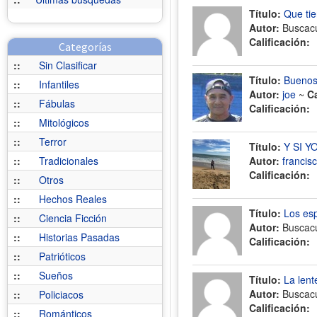
Título:
Que tie
Autor:
Buscac
Calificación:
Categorías
::
Sin Clasificar
Título:
Buenos
::
Infantiles
Autor:
joe
~
C
::
Fábulas
Calificación:
::
Mitológicos
::
Terror
Título:
Y SI Y
::
Tradicionales
Autor:
francis
Calificación:
::
Otros
::
Hechos Reales
Título:
Los esp
::
Ciencia Ficción
Autor:
Buscac
::
Historias Pasadas
Calificación:
::
Patrióticos
::
Sueños
Título:
La lent
Autor:
Buscac
::
Policiacos
Calificación:
::
Románticos