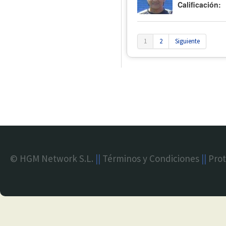
Calificación:
1
2
Siguiente
© HGM Network S.L.
||
Términos y Condiciones
||
Prot