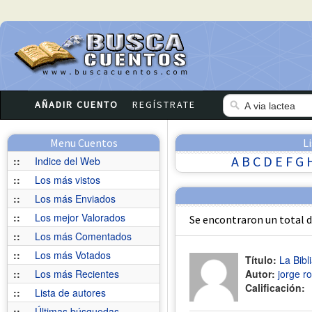
AÑADIR CUENTO
REGÍSTRATE
Menu Cuentos
L
A
B
C
D
E
F
G
::
Indice del Web
::
Los más vistos
::
Los más Enviados
::
Los mejor Valorados
Se encontraron un total 
::
Los más Comentados
::
Los más Votados
Título:
La Bibl
::
Los más Recientes
Autor:
jorge r
Calificación:
::
Lista de autores
::
Últimas búsquedas