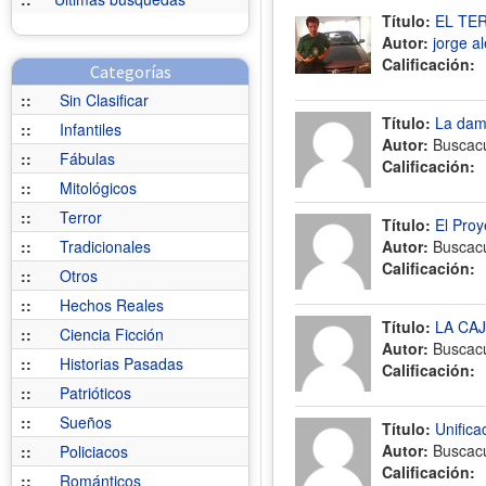
Título:
EL TE
Autor:
jorge a
Calificación:
Categorías
::
Sin Clasificar
Título:
La dam
::
Infantiles
Autor:
Buscac
::
Fábulas
Calificación:
::
Mitológicos
::
Terror
Título:
El Pro
::
Tradicionales
Autor:
Buscac
Calificación:
::
Otros
::
Hechos Reales
Título:
LA CA
::
Ciencia Ficción
Autor:
Buscac
::
Historias Pasadas
Calificación:
::
Patrióticos
::
Sueños
Título:
Unifica
Autor:
Buscac
::
Policiacos
Calificación:
::
Románticos