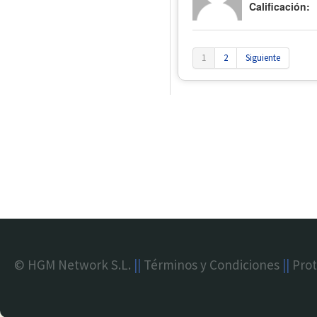
Calificación:
1
2
Siguiente
© HGM Network S.L.
||
Términos y Condiciones
||
Prot