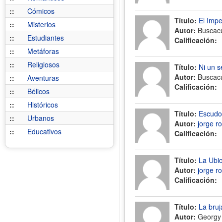
::
Cómicos
Título:
El Impe
::
Misterios
Autor:
Buscac
::
Estudiantes
Calificación:
::
Metáforas
::
Religiosos
Título:
Ni un 
Autor:
Buscac
::
Aventuras
Calificación:
::
Bélicos
::
Históricos
Título:
Escudos
::
Urbanos
Autor:
jorge r
::
Educativos
Calificación:
Título:
La Ubic
Autor:
jorge r
Calificación:
Título:
La bruj
Autor:
Georgy 