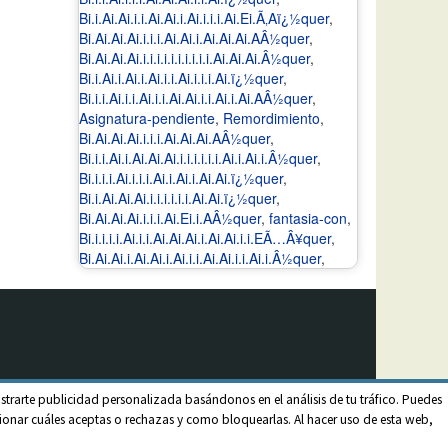
Bi.i.Ai.Ai.i.i.Ai.Ai.i.Ai.i.i.i.Ai.Ei.Ã‚Aï¿½quer
,
Bi.Ai.Ai.Ai.i.i.i.Ai.Ai.i.Ai.Ai.Ai.AÂ½quer
,
Bi.Ai.Ai.Ai.i.i.i.i.i.i.i.i.i.i.Ai.Ai.Ai.Â½quer
,
Bi.i.Ai.i.Ai.i.Ai.i.i.Ai.i.i.i.Ai.ï¿½quer
,
Bi.i.i.Ai.i.i.Ai.i.i.Ai.Ai.i.i.Ai.i.Ai.AÂ½quer
,
Asignatura-pendiente
,
Remordimiento
,
Bi.Ai.Ai.Ai.i.i.i.Ai.Ai.Ai.AÂ½quer
,
Bi.i.i.Ai.i.Ai.Ai.Ai.i.i.i.i.i.i.Ai.i.Ai.i.Â½quer
,
Bi.i.i.i.Ai.i.i.i.Ai.i.Ai.i.Ai.Ai.ï¿½quer
,
Bi.i.Ai.Ai.Ai.i.i.i.i.i.i.Ai.Ai.ï¿½quer
,
Bi.Ai.Ai.Ai.i.i.i.Ai.Ei.i.AÂ½quer
,
fantasia-con
,
Bi.i.i.i.i.Ai.i.i.Ai.Ai.Ai.i.Ai.Ai.i.i.EÃ…Â¥quer
,
Bi.Ai.Ai.i.Ai.Ai.i.Ai.i.i.Ai.Ai.i.i.Ai.i.Â½quer
,
strarte publicidad personalizada basándonos en el análisis de tu tráfico. Puedes
onar cuáles aceptas o rechazas y como bloquearlas. Al hacer uso de esta web,