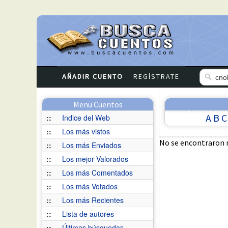
AÑADIR CUENTO
REGÍSTRATE
Menu Cuentos
A
B
C
::
Indice del Web
::
Los más vistos
No se encontraron 
::
Los más Enviados
::
Los mejor Valorados
::
Los más Comentados
::
Los más Votados
::
Los más Recientes
::
Lista de autores
::
Últimas búsquedas