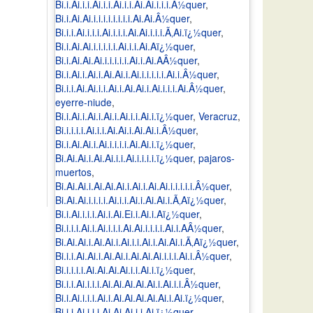
Bi.i.Ai.i.i.Ai.i.i.Ai.i.i.Ai.Ai.i.i.i.Â½quer
,
Bi.i.Ai.Ai.i.i.i.i.i.i.i.i.Ai.Ai.Â½quer
,
Bi.i.i.Ai.i.i.i.Ai.i.i.i.Ai.Ai.i.i.i.Ã‚Ai.ï¿½quer
,
Bi.i.Ai.Ai.i.i.i.i.i.Ai.i.i.Ai.Aï¿½quer
,
Bi.i.Ai.Ai.Ai.i.i.i.i.i.Ai.i.Ai.AÂ½quer
,
Bi.i.Ai.i.Ai.i.Ai.Ai.i.Ai.i.i.i.i.i.Ai.i.Â½quer
,
Bi.i.i.Ai.Ai.i.i.Ai.i.Ai.Ai.i.Ai.i.i.i.Ai.Â½quer
,
eyerre-niude
,
Bi.i.Ai.i.Ai.i.Ai.i.Ai.i.i.Ai.i.ï¿½quer
,
Veracruz
,
Bi.i.i.i.i.Ai.i.i.Ai.Ai.i.Ai.Ai.i.Â½quer
,
Bi.i.Ai.Ai.i.Ai.i.i.i.i.Ai.Ai.i.ï¿½quer
,
Bi.Ai.Ai.i.Ai.Ai.i.i.Ai.i.i.i.i.ï¿½quer
,
pajaros-
muertos
,
Bi.Ai.Ai.i.Ai.Ai.Ai.i.Ai.i.Ai.Ai.i.i.i.i.i.Â½quer
,
Bi.Ai.Ai.i.i.i.i.Ai.i.i.Ai.i.Ai.Ai.i.Ã‚Aï¿½quer
,
Bi.i.Ai.i.i.i.Ai.i.Ai.Ei.i.Ai.i.Aï¿½quer
,
Bi.i.i.i.Ai.i.Ai.i.i.i.Ai.Ai.i.i.i.i.Ai.i.AÂ½quer
,
Bi.Ai.Ai.i.Ai.Ai.i.Ai.i.i.Ai.i.Ai.Ai.i.Ã‚Aï¿½quer
,
Bi.i.i.Ai.Ai.i.Ai.Ai.i.Ai.Ai.Ai.i.i.i.Ai.i.Â½quer
,
Bi.i.i.i.i.Ai.Ai.Ai.Ai.i.i.Ai.i.ï¿½quer
,
Bi.i.i.Ai.i.i.i.Ai.Ai.Ai.Ai.Ai.i.Ai.i.i.Â½quer
,
Bi.i.Ai.i.i.i.Ai.i.Ai.Ai.Ai.Ai.Ai.i.Ai.ï¿½quer
,
Bi.i.i.Ai.i.i.i.Ai.Ai.Ai.i.i.Ai.ï¿½quer
,