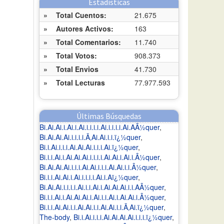
Estadísticas
»
Total Cuentos:
21.675
»
Autores Activos:
163
»
Total Comentarios:
11.740
»
Total Votos:
908.373
»
Total Envios
41.730
»
Total Lecturas
77.977.593
Últimas Búsquedas
Bi.Ai.Ai.i.Ai.i.Ai.i.i.i.i.Ai.i.i.i.i.Ai.AÂ½quer
,
Bi.Ai.Ai.Ai.i.i.i.i.Ã‚Ai.Ai.i.i.ï¿½quer
,
Bi.i.Ai.i.i.i.Ai.Ai.Ai.i.i.i.Ai.ï¿½quer
,
Bi.i.i.Ai.i.Ai.Ai.Ai.i.i.i.i.Ai.Ai.i.Ai.i.Â½quer
,
Bi.Ai.Ai.Ai.i.i.i.Ai.Ai.i.i.i.Ai.Ai.i.i.Â½quer
,
Bi.i.i.Ai.Ai.i.Ai.i.i.i.i.Ai.i.Aï¿½quer
,
Bi.Ai.Ai.i.i.i.i.Ai.i.i.Ai.i.Ai.Ai.Ai.i.i.AÂ½quer
,
Bi.i.i.Ai.i.Ai.Ai.Ai.i.Ai.i.i.Ai.i.Ai.Ai.i.Â½quer
,
Bi.i.i.Ai.Ai.i.i.Ai.Ai.i.i.Ai.Ai.i.i.Ã‚Ai.ï¿½quer
,
The-body
,
Bi.i.Ai.i.i.i.Ai.Ai.Ai.Ai.i.i.i.ï¿½quer
,