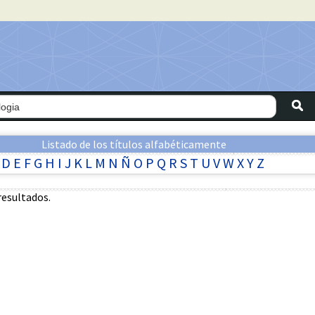
Listado de los títulos alfabéticamente
D
E
F
G
H
I
J
K
L
M
N
Ñ
O
P
Q
R
S
T
U
V
W
X
Y
Z
resultados.