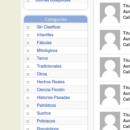
Tít
Aut
Cal
Categorías
::
Sin Clasificar
Tít
::
Infantiles
Aut
::
Fábulas
Cal
::
Mitológicos
::
Terror
Tít
::
Tradicionales
Aut
Cal
::
Otros
::
Hechos Reales
Tít
::
Ciencia Ficción
Aut
::
Historias Pasadas
Cal
::
Patrióticos
::
Sueños
Tít
Aut
::
Policiacos
Cal
::
Románticos