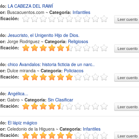
ulo:
LA CABEZA DEL RAWÍ
or:
Buscacuentos.com ~
Categoría:
Infantiles
ificación:
Leer cuento
ulo:
Jesucristo, el Unigenito Hijo de Dios.
or:
Jorge Rodriguez ~
Categoría:
Religiosos
ificación:
Leer cuento
ulo:
chico Avandalos: historia ficticia de un narc..
or:
Dulce miranda ~
Categoría:
Policiacos
ificación:
Leer cuento
ulo:
Angélica...
or:
Gabro ~
Categoría:
Sin Clasificar
ificación:
Leer cuento
ulo:
El lápiz mágico
or:
Celedonio de la Higuera ~
Categoría:
Infantiles
ificación:
Leer cuento