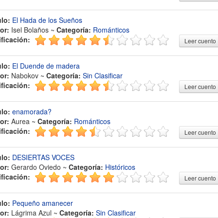
ulo:
El Hada de los Sueños
or:
Isel Bolaños ~
Categoría:
Románticos
ificación:
Leer cuento
ulo:
El Duende de madera
or:
Nabokov ~
Categoría:
Sin Clasificar
ificación:
Leer cuento
ulo:
enamorada?
or:
Aurea ~
Categoría:
Románticos
ificación:
Leer cuento
ulo:
DESIERTAS VOCES
or:
Gerardo Oviedo ~
Categoría:
Históricos
ificación:
Leer cuento
ulo:
Pequeño amanecer
or:
Lágrima Azul ~
Categoría:
Sin Clasificar