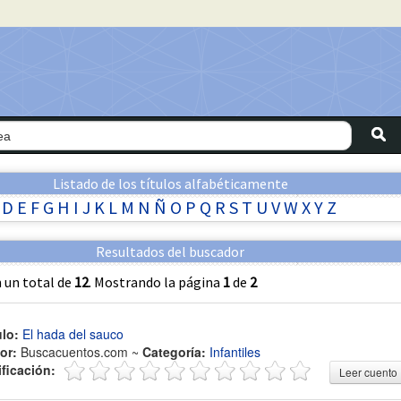
Listado de los títulos alfabéticamente
D
E
F
G
H
I
J
K
L
M
N
Ñ
O
P
Q
R
S
T
U
V
W
X
Y
Z
Resultados del buscador
 un total de
12
. Mostrando la página
1
de
2
ulo:
El hada del sauco
or:
Buscacuentos.com ~
Categoría:
Infantiles
ificación:
Leer cuento