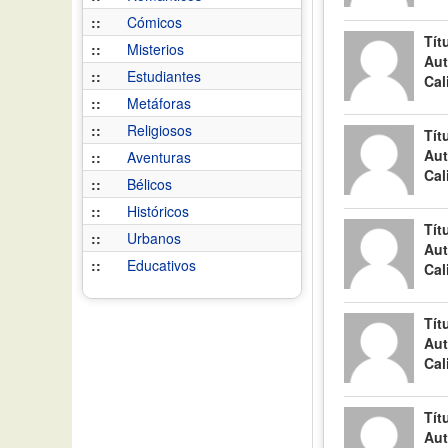
::
Cómicos
Tít
::
Misterios
Aut
::
Estudiantes
Cal
::
Metáforas
::
Religiosos
Tít
Aut
::
Aventuras
Cal
::
Bélicos
::
Históricos
Tít
::
Urbanos
Aut
::
Educativos
Cal
Tít
Aut
Cal
Tít
Aut