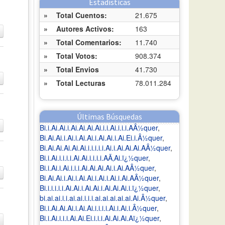
Estadísticas
»
Total Cuentos:
21.675
»
Autores Activos:
163
»
Total Comentarios:
11.740
»
Total Votos:
908.374
»
Total Envios
41.730
»
Total Lecturas
78.011.284
Últimas Búsquedas
Bi.i.Ai.Ai.i.Ai.Ai.Ai.Ai.i.i.Ai.i.i.i.AÂ½quer
,
Bi.Ai.Ai.i.Ai.i.Ai.Ai.i.Ai.Ai.i.Ai.Ei.i.Â½quer
,
Bi.Ai.Ai.Ai.Ai.Ai.i.i.i.i.i.Ai.i.Ai.Ai.Ai.AÂ½quer
,
Bi.i.Ai.i.i.i.i.Ai.Ai.i.i.i.i.AÃ‚Ai.ï¿½quer
,
Bi.i.Ai.i.Ai.i.i.i.Ai.Ai.Ai.Ai.i.Ai.AÂ½quer
,
Bi.Ai.Ai.i.Ai.i.Ai.Ai.i.Ai.i.Ai.i.Ai.AÂ½quer
,
Bi.i.i.i.i.i.Ai.Ai.i.Ai.Ai.i.Ai.Ai.Ai.i.ï¿½quer
,
bi.ai.ai.i.i.ai.ai.i.i.i.ai.ai.ai.ai.ai.Ai.Â½quer
,
Bi.i.Ai.Ai.Ai.i.Ai.Ai.i.i.i.i.Ai.i.Ai.i.Â½quer
,
Bi.i.Ai.i.i.i.Ai.Ai.Ei.i.i.i.Ai.Ai.Ai.Aï¿½quer
,