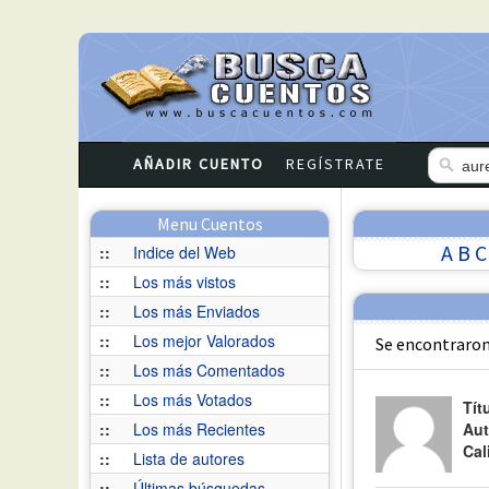
AÑADIR CUENTO
REGÍSTRATE
Menu Cuentos
A
B
C
::
Indice del Web
::
Los más vistos
::
Los más Enviados
::
Los mejor Valorados
Se encontraron
::
Los más Comentados
::
Los más Votados
Tít
::
Los más Recientes
Aut
Cal
::
Lista de autores
::
Últimas búsquedas