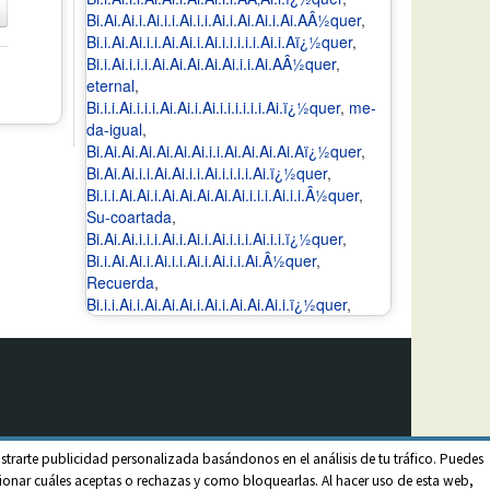
Bi.Ai.Ai.i.Ai.i.i.Ai.i.i.Ai.i.Ai.Ai.i.Ai.AÂ½quer
,
Bi.i.Ai.Ai.i.i.Ai.Ai.i.Ai.i.i.i.i.i.Ai.i.Aï¿½quer
,
Bi.i.Ai.i.i.i.Ai.Ai.Ai.Ai.Ai.i.i.Ai.AÂ½quer
,
eternal
,
Bi.i.i.Ai.i.i.i.Ai.Ai.i.Ai.i.i.i.i.i.i.Ai.ï¿½quer
,
me-
da-igual
,
Bi.Ai.Ai.Ai.Ai.Ai.Ai.i.i.Ai.Ai.Ai.Ai.Aï¿½quer
,
Bi.Ai.Ai.i.i.Ai.Ai.i.i.Ai.i.i.i.i.Ai.ï¿½quer
,
Bi.i.i.Ai.Ai.i.Ai.Ai.Ai.Ai.Ai.i.i.i.Ai.i.i.Â½quer
,
Su-coartada
,
Bi.Ai.Ai.i.i.i.Ai.i.Ai.i.Ai.i.i.i.Ai.i.i.ï¿½quer
,
Bi.i.Ai.Ai.i.Ai.i.i.Ai.i.Ai.i.i.Ai.Â½quer
,
Recuerda
,
Bi.i.i.Ai.i.Ai.Ai.Ai.i.Ai.i.Ai.Ai.Ai.i.ï¿½quer
,
strarte publicidad personalizada basándonos en el análisis de tu tráfico. Puedes
onar cuáles aceptas o rechazas y como bloquearlas. Al hacer uso de esta web,