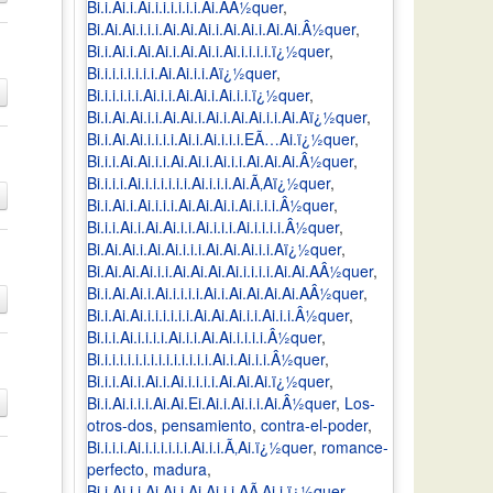
Bi.i.Ai.i.Ai.i.i.i.i.i.i.Ai.AÂ½quer
,
Bi.Ai.Ai.i.i.i.Ai.Ai.Ai.i.Ai.Ai.i.Ai.Ai.Â½quer
,
Bi.i.Ai.i.Ai.Ai.i.Ai.Ai.i.Ai.i.i.i.i.ï¿½quer
,
Bi.i.i.i.i.i.i.i.Ai.Ai.i.i.Aï¿½quer
,
Bi.i.i.i.i.i.Ai.i.i.Ai.Ai.i.Ai.i.i.ï¿½quer
,
Bi.i.Ai.Ai.i.i.Ai.Ai.i.Ai.i.Ai.Ai.i.i.Ai.Aï¿½quer
,
Bi.i.Ai.Ai.i.i.i.i.Ai.i.Ai.i.i.i.EÃ…Ai.ï¿½quer
,
Bi.i.i.Ai.Ai.i.i.Ai.Ai.i.Ai.i.i.Ai.Ai.Ai.Â½quer
,
Bi.i.i.i.Ai.i.i.i.i.i.i.Ai.i.i.i.Ai.Ã‚Aï¿½quer
,
Bi.i.Ai.i.Ai.i.i.i.Ai.Ai.Ai.i.Ai.i.i.i.Â½quer
,
Bi.i.i.Ai.i.Ai.Ai.i.i.Ai.i.i.i.Ai.i.i.i.i.Â½quer
,
Bi.Ai.Ai.i.Ai.Ai.i.i.i.Ai.Ai.Ai.i.i.Aï¿½quer
,
Bi.Ai.Ai.Ai.i.i.Ai.Ai.Ai.Ai.i.i.i.i.Ai.Ai.AÂ½quer
,
Bi.i.Ai.Ai.i.Ai.i.i.i.i.Ai.i.Ai.Ai.Ai.Ai.AÂ½quer
,
Bi.i.Ai.Ai.i.i.i.i.i.i.Ai.Ai.Ai.i.i.Ai.i.i.Â½quer
,
Bi.i.i.Ai.i.i.i.i.Ai.i.i.Ai.Ai.i.i.i.i.Â½quer
,
Bi.i.i.i.i.i.i.i.i.i.i.i.i.i.i.Ai.i.Ai.i.i.Â½quer
,
Bi.i.i.Ai.i.Ai.i.Ai.i.i.i.i.Ai.Ai.Ai.ï¿½quer
,
Bi.i.Ai.i.i.i.Ai.Ai.Ei.Ai.i.Ai.i.i.Ai.Â½quer
,
Los-
otros-dos
,
pensamiento
,
contra-el-poder
,
Bi.i.i.i.Ai.i.i.i.i.i.i.Ai.i.i.Ã‚Ai.ï¿½quer
,
romance-
perfecto
,
madura
,
Bi.i.Ai.i.i.Ai.Ai.i.Ai.Ai.i.i.AÃ‚Ai.i.ï¿½quer
,