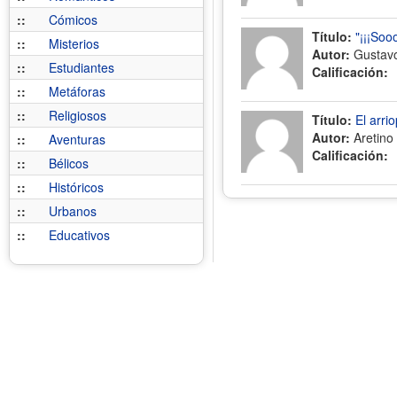
::
Cómicos
Título:
"¡¡¡Soo
::
Misterios
Autor:
Gustavo
::
Estudiantes
Calificación:
::
Metáforas
::
Religiosos
Título:
El arri
Autor:
Aretino
::
Aventuras
Calificación:
::
Bélicos
::
Históricos
::
Urbanos
::
Educativos