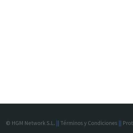
© HGM Network S.L.
||
Términos y Condiciones
||
Prot