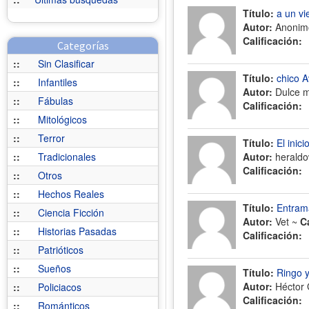
Título:
a un vi
Autor:
Anonim
Calificación:
Categorías
::
Sin Clasificar
Título:
chico A
::
Infantiles
Autor:
Dulce m
::
Fábulas
Calificación:
::
Mitológicos
::
Terror
Título:
El inic
::
Tradicionales
Autor:
heraldo
Calificación:
::
Otros
::
Hechos Reales
Título:
Entrama
::
Ciencia Ficción
Autor:
Vet ~
C
::
Historias Pasadas
Calificación:
::
Patrióticos
::
Sueños
Título:
Ringo y
Autor:
Héctor 
::
Policiacos
Calificación:
::
Románticos