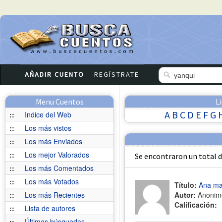
AÑADIR CUENTO
REGÍSTRATE
Menu Cuentos
L
A
B
C
D
E
F
G
::
Indice del Web
::
Los más vistos
::
Los más Enviados
::
Los mejor Valorados
Se encontraron un total 
::
Los más Comentados
::
Los más Votados
Título:
Ana mar
::
Los más Recientes
Autor:
Anonim
Calificación:
::
Lista de autores
::
Últimas búsquedas