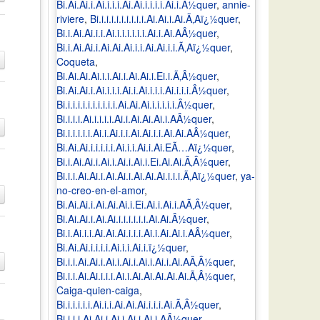
Bi.Ai.Ai.i.Ai.i.i.i.Ai.Ai.i.i.i.i.Ai.i.Â½quer
,
annie-
riviere
,
Bi.i.i.i.i.i.i.i.i.i.Ai.Ai.i.Ai.Ã‚Aï¿½quer
,
Bi.i.Ai.Ai.i.i.Ai.i.i.i.i.i.i.Ai.i.Ai.AÂ½quer
,
Bi.i.Ai.Ai.i.Ai.Ai.Ai.i.i.Ai.Ai.i.i.Ã‚Aï¿½quer
,
Coqueta
,
Bi.Ai.Ai.Ai.i.i.Ai.i.Ai.Ai.i.Ei.i.Ã‚Â½quer
,
Bi.Ai.Ai.i.Ai.i.i.i.Ai.i.Ai.i.i.i.Ai.i.i.i.Â½quer
,
Bi.i.i.i.i.i.i.i.i.i.i.Ai.Ai.Ai.i.i.i.i.i.Â½quer
,
Bi.i.i.i.Ai.i.i.i.i.Ai.i.Ai.Ai.Ai.i.AÂ½quer
,
Bi.i.i.i.i.i.Ai.i.Ai.i.i.Ai.Ai.i.i.Ai.Ai.AÂ½quer
,
Bi.Ai.Ai.i.i.i.i.i.Ai.i.i.Ai.i.Ai.EÃ…Aï¿½quer
,
Bi.i.Ai.Ai.i.Ai.i.Ai.i.Ai.i.Ei.Ai.Ai.Ã‚Â½quer
,
Bi.i.i.Ai.Ai.i.Ai.Ai.i.Ai.Ai.Ai.i.i.i.Ã‚Aï¿½quer
,
ya-
no-creo-en-el-amor
,
Bi.Ai.Ai.i.Ai.Ai.Ai.i.Ei.Ai.i.Ai.i.AÃ‚Â½quer
,
Bi.Ai.Ai.i.Ai.Ai.i.i.i.i.i.i.Ai.Ai.Â½quer
,
Bi.i.Ai.i.i.Ai.Ai.Ai.i.i.i.Ai.i.Ai.Ai.i.AÂ½quer
,
Bi.Ai.Ai.i.i.i.i.Ai.i.i.Ai.i.ï¿½quer
,
Bi.i.i.Ai.Ai.i.Ai.i.Ai.i.Ai.i.Ai.i.Ai.AÃ‚Â½quer
,
Bi.i.i.Ai.Ai.i.i.i.Ai.i.Ai.Ai.Ai.Ai.Ai.Ã‚Â½quer
,
Caiga-quien-caiga
,
Bi.i.i.i.i.i.Ai.i.i.Ai.Ai.Ai.i.i.i.Ai.Ã‚Â½quer
,
Bi.i.i.i.Ai.Ai.i.Ai.i.Ai.i.Ai.i.AÂ½quer
,