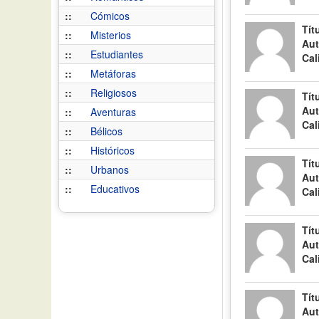
::
Cómicos
Tít
::
Misterios
Aut
::
Estudiantes
Cal
::
Metáforas
::
Religiosos
Tít
Aut
::
Aventuras
Cal
::
Bélicos
::
Históricos
Tít
::
Urbanos
Aut
::
Educativos
Cal
Tít
Aut
Cal
Tít
Aut