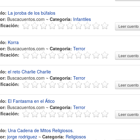
ulo:
La joroba de los búfalos
or:
Buscacuentos.com ~
Categoría:
Infantiles
ificación:
Leer cuento
ulo:
Korra
or:
Buscacuentos.com ~
Categoría:
Terror
ificación:
Leer cuento
ulo:
el reto Charlie Charlie
or:
Buscacuentos.com ~
Categoría:
Terror
ificación:
Leer cuento
ulo:
El Fantasma en el Ático
or:
Buscacuentos.com ~
Categoría:
Terror
ificación:
Leer cuento
ulo:
Una Cadena de Mitos Religiosos.
or:
jorge rodriguez
~
Categoría:
Religiosos