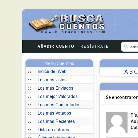
AÑADIR CUENTO
REGÍSTRATE
Menu Cuentos
A
B
C
::
Indice del Web
::
Los más vistos
::
Los más Enviados
::
Los mejor Valorados
Se encontraron
::
Los más Comentados
::
Los más Votados
Tít
::
Los más Recientes
Aut
Cal
::
Lista de autores
::
Últimas búsquedas