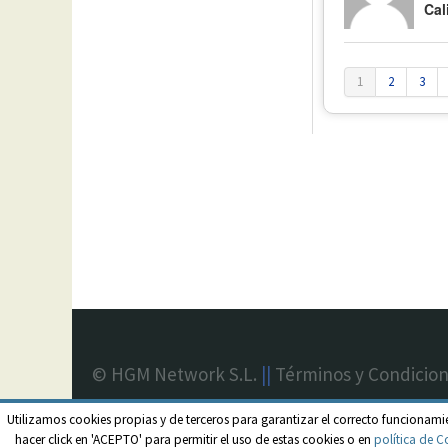
Cal
1
2
3
© HGM Network S.L.
||
Términos y Condicio
Utilizamos cookies propias y de terceros para garantizar el correcto funcionami
hacer click en 'ACEPTO' para permitir el uso de estas cookies o en
política de C