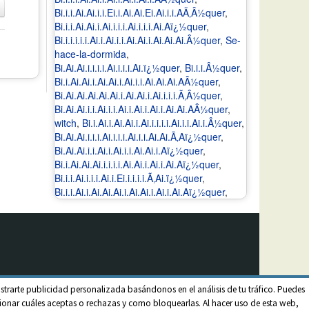
Bi.i.i.Ai.Ai.i.i.Ei.i.Ai.Ai.Ei.Ai.i.i.AÃ‚Â½quer
,
Bi.i.i.Ai.Ai.i.Ai.i.i.i.Ai.i.i.i.Ai.Aï¿½quer
,
Bi.i.i.i.i.i.Ai.i.Ai.i.i.Ai.Ai.i.Ai.Ai.Ai.Â½quer
,
Se-
hace-la-dormida
,
Bi.Ai.Ai.i.i.i.i.Ai.i.i.i.Ai.ï¿½quer
,
Bi.i.i.Â½quer
,
Bi.i.Ai.Ai.i.Ai.Ai.i.Ai.i.i.Ai.Ai.Ai.AÂ½quer
,
Bi.Ai.Ai.Ai.Ai.Ai.i.Ai.Ai.i.Ai.i.i.i.Ã‚Â½quer
,
Bi.Ai.Ai.i.i.Ai.i.i.Ai.i.Ai.i.Ai.i.Ai.Ai.AÂ½quer
,
witch
,
Bi.i.Ai.i.Ai.Ai.i.Ai.i.i.i.i.Ai.i.i.Ai.i.Â½quer
,
Bi.Ai.Ai.i.i.i.Ai.i.i.i.Ai.i.i.Ai.Ai.Ã‚Aï¿½quer
,
Bi.Ai.Ai.i.i.Ai.i.Ai.i.i.Ai.Ai.i.Aï¿½quer
,
Bi.i.Ai.Ai.Ai.i.i.i.i.Ai.Ai.i.Ai.i.Ai.Aï¿½quer
,
Bi.i.i.Ai.i.i.i.Ai.i.Ei.i.i.i.i.Ã‚Ai.ï¿½quer
,
Bi.i.i.Ai.i.Ai.Ai.Ai.i.Ai.Ai.i.Ai.i.Ai.Aï¿½quer
,
strarte publicidad personalizada basándonos en el análisis de tu tráfico. Puedes
onar cuáles aceptas o rechazas y como bloquearlas. Al hacer uso de esta web,