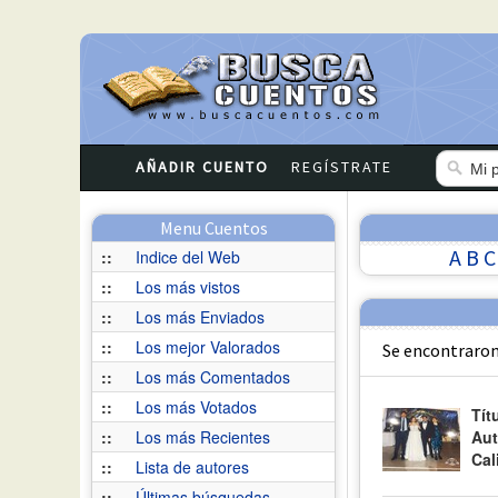
AÑADIR CUENTO
REGÍSTRATE
Menu Cuentos
A
B
C
::
Indice del Web
::
Los más vistos
::
Los más Enviados
::
Los mejor Valorados
Se encontraron
::
Los más Comentados
::
Los más Votados
Tít
::
Los más Recientes
Aut
Cal
::
Lista de autores
::
Últimas búsquedas