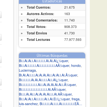
Estadísticas
»
Total Cuentos:
21.675
»
Autores Activos:
163
»
Total Comentarios:
11.740
»
Total Votos:
908.373
»
Total Envios
41.730
»
Total Lecturas
77.977.593
Últimas Búsquedas
Bi.i.Ai.Ai.i.Ai.i.i.i.i.i.Ai.Ai.Aï¿½quer
,
Bi.i.Ai.i.i.i.i.i.Ai.i.i.i.i.i.i.i.i.i.AÂ½quer
,
hondo
,
Luciernaga
,
Bi.Ai.Ai.i.i.i.Ai.Ai.Ai.Ai.i.Ai.Ai.i.Ai.Â½quer
,
Bi.i.i.i.i.i.Ai.Ai.Ai.i.i.i.Ai.i.Aï¿½quer
,
Bi.i.i.i.i.i.i.i.i.i.Ai.i.Ai.Ai.Ai.Ai.Ai.i.Â½quer
,
Bi.i.i.i.i.i.i.i.i.i.i.i.i.i.i.i.Ai.AÂ½quer
,
Bi.i.i.Ai.Ai.i.Ai.Ai.Ai.Ai.i.i.Ai.AÂ½quer
,
Bi.i.Ai.Ai.i.Ai.i.i.i.i.Ai.i.Ai.Ei.ï¿½quer
,
frega
,
luis-sanchez
,
Bi.i.i.i.i.Ai.i.i.i.Ai.i.i.i.i.i.i.i.EÃ…