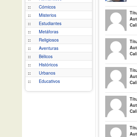
::
Cómicos
Tít
::
Misterios
Aut
::
Estudiantes
Cal
::
Metáforas
::
Religiosos
Tít
Aut
::
Aventuras
Cal
::
Bélicos
::
Históricos
Tít
::
Urbanos
Aut
::
Educativos
Cal
Tít
Aut
Cal
Tít
Aut