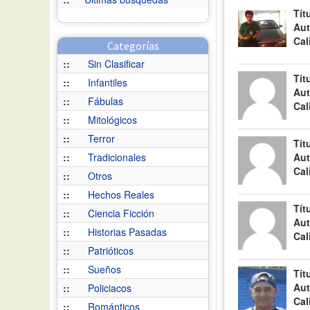
Tít
Aut
Cal
Categorías
::
Sin Clasificar
Tít
::
Infantiles
Aut
::
Fábulas
Cal
::
Mitológicos
::
Terror
Tít
::
Tradicionales
Aut
Cal
::
Otros
::
Hechos Reales
Tít
::
Ciencia Ficción
Aut
::
Historias Pasadas
Cal
::
Patrióticos
::
Sueños
Tít
Aut
::
Policiacos
Cal
::
Románticos