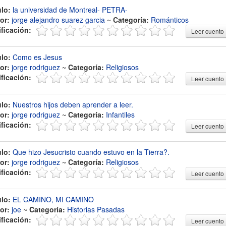
ulo:
la universidad de Montreal- PETRA-
or:
jorge alejandro suarez garcia
~
Categoría:
Románticos
ificación:
Leer cuento
ulo:
Como es Jesus
or:
jorge rodriguez
~
Categoría:
Religiosos
ificación:
Leer cuento
ulo:
Nuestros hijos deben aprender a leer.
or:
jorge rodriguez
~
Categoría:
Infantiles
ificación:
Leer cuento
ulo:
Que hizo Jesucristo cuando estuvo en la Tierra?.
or:
jorge rodriguez
~
Categoría:
Religiosos
ificación:
Leer cuento
ulo:
EL CAMINO, MI CAMINO
or:
joe
~
Categoría:
Historias Pasadas
ificación:
Leer cuento