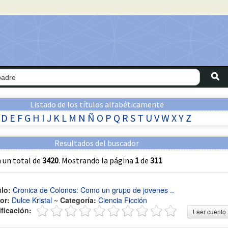
Listado de los títulos alfabéticamente
D
E
F
G
H
I
J
K
L
M
N
Ñ
O
P
Q
R
S
T
U
V
W
X
Y
Z
Resultados del buscador
 un total de
3420
. Mostrando la página
1
de
311
ulo:
Cronica de Colonos: Como un grupo de jovenes ..
or:
Dulce Kristal
~
Categoría:
Ciencia Ficción
ificación:
Leer cuento