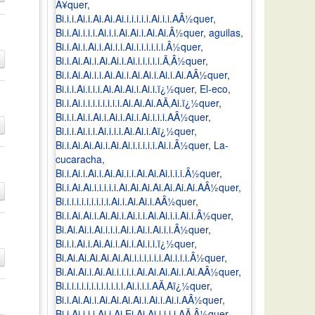
Â¥quer
,
Bi.i.i.Ai.i.Ai.Ai.Ai.i.i.i.i.i.Ai.i.i.AÂ½quer
,
Bi.i.Ai.i.i.i.Ai.i.i.Ai.Ai.i.Ai.Ai.Â½quer
,
aguilas
,
Bi.i.Ai.i.Ai.i.Ai.i.i.Ai.i.i.i.i.i.i.Â½quer
,
Bi.i.Ai.Ai.i.Ai.Ai.i.Ai.i.i.i.i.i.Ã‚Â½quer
,
Bi.i.Ai.Ai.i.i.Ai.Ai.i.Ai.Ai.i.Ai.i.Ai.AÂ½quer
,
Bi.i.i.Ai.i.i.i.Ai.Ai.Ai.i.Ai.i.ï¿½quer
,
El-eco
,
Bi.i.Ai.i.i.i.i.i.i.i.i.Ai.Ai.Ai.AÃ‚Ai.ï¿½quer
,
Bi.i.i.Ai.i.Ai.i.Ai.i.Ai.i.Ai.i.i.i.AÂ½quer
,
Bi.i.i.Ai.i.i.Ai.i.i.i.Ai.Ai.i.Aï¿½quer
,
Bi.i.Ai.Ai.Ai.i.Ai.Ai.i.i.i.i.i.Ai.i.Â½quer
,
La-
cucaracha
,
Bi.i.Ai.i.Ai.i.Ai.Ai.i.i.Ai.Ai.Ai.i.i.i.Â½quer
,
Bi.i.Ai.Ai.i.i.i.i.i.Ai.Ai.Ai.Ai.Ai.Ai.Ai.AÂ½quer
,
Bi.i.i.i.i.i.i.i.i.i.Ai.i.Ai.Ai.i.AÂ½quer
,
Bi.i.Ai.Ai.i.Ai.Ai.i.Ai.i.i.Ai.Ai.i.i.Ai.i.Â½quer
,
Bi.Ai.Ai.i.Ai.i.i.i.Ai.i.Ai.i.Ai.i.i.Â½quer
,
Bi.i.i.Ai.i.Ai.Ai.i.Ai.i.Ai.i.i.ï¿½quer
,
Bi.Ai.Ai.Ai.Ai.Ai.Ai.i.i.i.i.i.i.Ai.i.i.i.Â½quer
,
Bi.Ai.Ai.i.Ai.Ai.i.i.i.i.Ai.Ai.Ai.Ai.i.Ai.AÂ½quer
,
Bi.i.i.i.i.i.i.i.i.i.i.i.i.Ai.i.i.i.AÃ‚Aï¿½quer
,
Bi.i.Ai.Ai.i.Ai.Ai.Ai.Ai.i.Ai.i.Ai.i.AÂ½quer
,
Bi.i.Ai.i.i.i.Ai.i.Ai.Ei.Ai.Ai.i.i.i.i.AÃ‚Â½quer
,