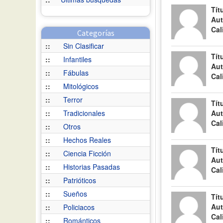
Tít
Aut
Cal
Categorías
::
Sin Clasificar
Tít
::
Infantiles
Aut
::
Fábulas
Cal
::
Mitológicos
::
Terror
Tít
::
Tradicionales
Aut
Cal
::
Otros
::
Hechos Reales
Tít
::
Ciencia Ficción
Aut
::
Historias Pasadas
Cal
::
Patrióticos
::
Sueños
Tít
Aut
::
Policiacos
Cal
::
Románticos