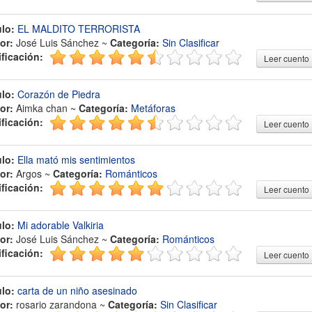
ulo:
EL MALDITO TERRORISTA
or:
José Luis Sánchez ~
Categoría:
Sin Clasificar
ificación:
Leer cuento
ulo:
Corazón de Piedra
or:
Aimka chan ~
Categoría:
Metáforas
ificación:
Leer cuento
ulo:
Ella mató mis sentimientos
or:
Argos ~
Categoría:
Románticos
ificación:
Leer cuento
ulo:
Mi adorable Valkiria
or:
José Luis Sánchez ~
Categoría:
Románticos
ificación:
Leer cuento
ulo:
carta de un niño asesinado
or:
rosario zarandona ~
Categoría:
Sin Clasificar