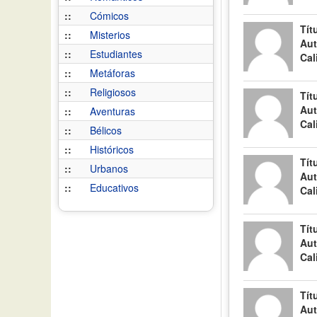
::
Cómicos
Tít
::
Misterios
Aut
::
Estudiantes
Cal
::
Metáforas
::
Religiosos
Tít
Aut
::
Aventuras
Cal
::
Bélicos
::
Históricos
Tít
::
Urbanos
Aut
::
Educativos
Cal
Tít
Aut
Cal
Tít
Aut