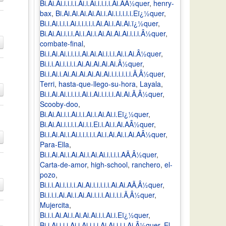
Bi.Ai.Ai.i.i.i.i.Ai.i.Ai.i.i.i.i.Ai.AÂ½quer
,
henry-
bax
,
Bi.Ai.Ai.Ai.Ai.Ai.i.Ai.i.i.i.i.i.Eï¿½quer
,
Bi.i.Ai.i.i.i.Ai.i.i.i.i.i.Ai.Ai.i.Ai.Ai.ï¿½quer
,
Bi.Ai.Ai.i.i.i.Ai.i.Ai.i.Ai.Ai.Ai.Ai.i.i.i.Â½quer
,
combate-final
,
Bi.i.Ai.Ai.i.i.i.i.Ai.Ai.Ai.i.i.i.Ai.i.Ai.Â½quer
,
Bi.i.i.Ai.i.i.i.i.Ai.Ai.Ai.Ai.Ai.Â½quer
,
Bi.i.Ai.i.Ai.Ai.Ai.Ai.Ai.Ai.i.i.i.i.i.i.Ã‚Â½quer
,
Terri
,
hasta-que-llego-su-hora
,
Layala
,
Bi.i.Ai.Ai.i.i.i.i.Ai.i.Ai.i.i.i.i.Ai.Ai.Ã‚Â½quer
,
Scooby-doo
,
Bi.Ai.Ai.i.i.Ai.i.i.Ai.i.Ai.Ai.i.Eï¿½quer
,
Bi.Ai.Ai.i.i.i.i.Ai.i.i.Ei.i.Ai.i.Ai.AÂ½quer
,
Bi.i.Ai.Ai.i.Ai.i.i.i.i.i.Ai.i.Ai.Ai.i.Ai.AÂ½quer
,
Para-Ella
,
Bi.i.Ai.Ai.i.Ai.Ai.i.Ai.Ai.i.i.i.i.AÃ‚Â½quer
,
Carta-de-amor
,
high-school
,
ranchero
,
el-
pozo
,
Bi.i.i.Ai.i.i.i.i.Ai.Ai.i.i.i.i.i.Ai.Ai.AÃ‚Â½quer
,
Bi.i.i.i.Ai.Ai.i.Ai.Ai.i.i.i.Ai.i.i.i.Ã‚Â½quer
,
Mujercita
,
Bi.i.i.Ai.Ai.i.Ai.Ai.Ai.i.i.Ai.i.Eï¿½quer
,
Bi.i.Ai.i.i.i.Ai.i.Ai.i.i.i.Ai.Ai.i.i.i.Ai.Â½quer
,
El-