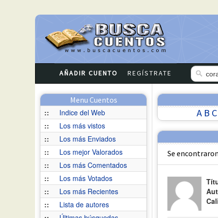
AÑADIR CUENTO
REGÍSTRATE
Menu Cuentos
A
B
C
::
Indice del Web
::
Los más vistos
::
Los más Enviados
::
Los mejor Valorados
Se encontraron
::
Los más Comentados
::
Los más Votados
Tít
::
Los más Recientes
Aut
Cal
::
Lista de autores
::
Últimas búsquedas