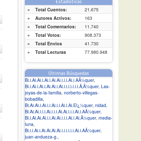
Estadísticas
»
Total Cuentos:
21.675
»
Autores Activos:
163
»
Total Comentarios:
11.740
»
Total Votos:
908.373
»
Total Envios
41.730
»
Total Lecturas
77.980.948
Últimas Búsquedas
Bi.i.Ai.Ai.i.Ai.i.Ai.Ai.i.i.i.Ai.i.AÂ½quer
,
Bi.i.Ai.i.Ai.i.Ai.Ai.i.Ai.i.i.i.i.i.i.i.Ã‚Â½quer
,
Las-
joyas-de-la-familia
,
norberto-villegas-
bobadilla
,
Bi.Ai.Ai.i.Ai.i.i.Ai.i.i.Ai.i.Ai.Eï¿½quer
,
nidad
,
Bi.Ai.Ai.i.i.i.Ai.i.i.i.Ai.Ai.i.i.i.Ai.i.AÂ½quer
,
Bi.i.Ai.Ai.Ai.i.i.Ai.Ai.i.i.i.Ai.i.Ai.Â½quer
,
media-
luna
,
Bi.i.i.Ai.i.Ai.Ai.Ai.Ai.i.i.i.i.i.i.Ai.i.AÂ½quer
,
juan-andueza-g.
,