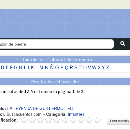
Listado de los títulos alfabéticamente
D
E
F
G
H
I
J
K
L
M
N
Ñ
O
P
Q
R
S
T
U
V
W
X
Y
Z
Resultados del buscador
 un total de
12
. Mostrando la página
1
de
2
ulo:
LA LEYENDA DE GUILLERMO TELL
or:
Buscacuentos.com ~
Categoría:
Infantiles
ificación:
Leer cuento