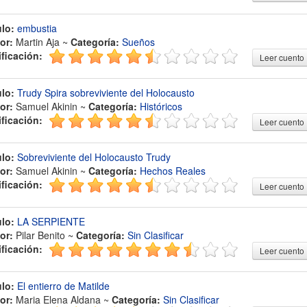
ulo:
embustia
or:
Martin Aja ~
Categoría:
Sueños
ificación:
Leer cuento
ulo:
Trudy Spira sobreviviente del Holocausto
or:
Samuel Akinin ~
Categoría:
Históricos
ificación:
Leer cuento
ulo:
Sobreviviente del Holocausto Trudy
or:
Samuel Akinin ~
Categoría:
Hechos Reales
ificación:
Leer cuento
ulo:
LA SERPIENTE
or:
Pilar Benito ~
Categoría:
Sin Clasificar
ificación:
Leer cuento
ulo:
El entierro de Matilde
or:
Maria Elena Aldana ~
Categoría:
Sin Clasificar