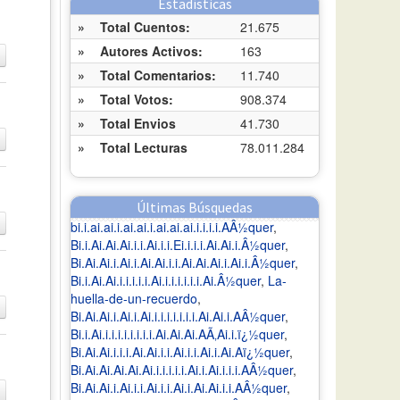
Estadísticas
»
Total Cuentos:
21.675
»
Autores Activos:
163
»
Total Comentarios:
11.740
»
Total Votos:
908.374
»
Total Envios
41.730
»
Total Lecturas
78.011.284
Últimas Búsquedas
bi.i.ai.ai.i.ai.ai.i.ai.ai.ai.i.i.i.i.AÂ½quer
,
Bi.i.Ai.Ai.Ai.i.i.Ai.i.i.Ei.i.i.i.Ai.Ai.i.Â½quer
,
Bi.Ai.Ai.i.Ai.i.Ai.Ai.i.i.Ai.Ai.Ai.i.Ai.i.Â½quer
,
Bi.i.Ai.Ai.i.i.i.i.i.Ai.i.i.i.i.i.i.Ai.Â½quer
,
La-
huella-de-un-recuerdo
,
Bi.Ai.Ai.i.Ai.i.Ai.i.i.i.i.i.i.i.Ai.Ai.i.AÂ½quer
,
Bi.i.Ai.i.i.i.i.i.i.i.i.Ai.Ai.Ai.AÃ‚Ai.i.ï¿½quer
,
Bi.Ai.Ai.i.i.i.Ai.Ai.i.i.Ai.i.i.Ai.i.Ai.Aï¿½quer
,
Bi.Ai.Ai.Ai.Ai.Ai.i.i.i.i.i.Ai.i.Ai.i.i.i.AÂ½quer
,
Bi.Ai.Ai.i.Ai.i.i.Ai.i.i.Ai.i.Ai.Ai.i.i.AÂ½quer
,