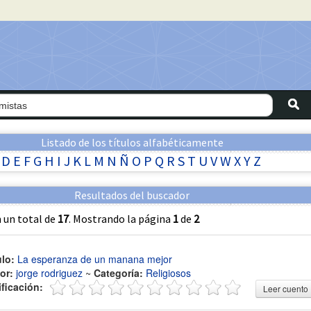
Listado de los títulos alfabéticamente
D
E
F
G
H
I
J
K
L
M
N
Ñ
O
P
Q
R
S
T
U
V
W
X
Y
Z
Resultados del buscador
 un total de
17
. Mostrando la página
1
de
2
ulo:
La esperanza de un manana mejor
or:
jorge rodriguez
~
Categoría:
Religiosos
ificación:
Leer cuento