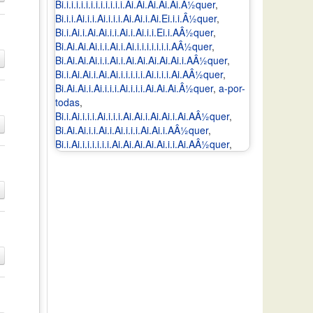
Bi.i.i.i.i.i.i.i.i.i.i.i.i.Ai.Ai.Ai.Ai.Ai.Â½quer
,
Bi.i.i.Ai.i.i.Ai.i.i.i.Ai.Ai.i.Ai.Ei.i.i.Â½quer
,
Bi.i.Ai.i.Ai.Ai.i.i.Ai.i.Ai.i.i.Ei.i.AÂ½quer
,
Bi.Ai.Ai.Ai.i.i.Ai.i.Ai.i.i.i.i.i.i.i.AÂ½quer
,
Bi.Ai.Ai.Ai.i.i.Ai.i.Ai.Ai.Ai.Ai.Ai.i.AÂ½quer
,
Bi.i.Ai.Ai.i.Ai.Ai.i.i.i.i.i.Ai.i.i.i.Ai.AÂ½quer
,
Bi.Ai.Ai.i.Ai.i.i.i.Ai.i.i.i.Ai.Ai.Ai.Â½quer
,
a-por-
todas
,
Bi.i.Ai.i.i.i.Ai.i.i.i.Ai.Ai.i.Ai.Ai.i.Ai.AÂ½quer
,
Bi.Ai.Ai.i.i.Ai.i.Ai.i.i.i.Ai.Ai.i.AÂ½quer
,
Bi.i.Ai.i.i.i.i.i.i.Ai.Ai.Ai.Ai.Ai.i.i.Ai.AÂ½quer
,