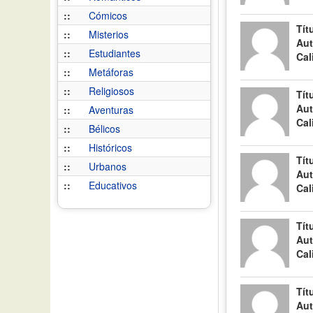
::
Cómicos
Tít
::
Misterios
Aut
::
Estudiantes
Cal
::
Metáforas
::
Religiosos
Tít
Aut
::
Aventuras
Cal
::
Bélicos
::
Históricos
Tít
::
Urbanos
Aut
::
Educativos
Cal
Tít
Aut
Cal
Tít
Aut