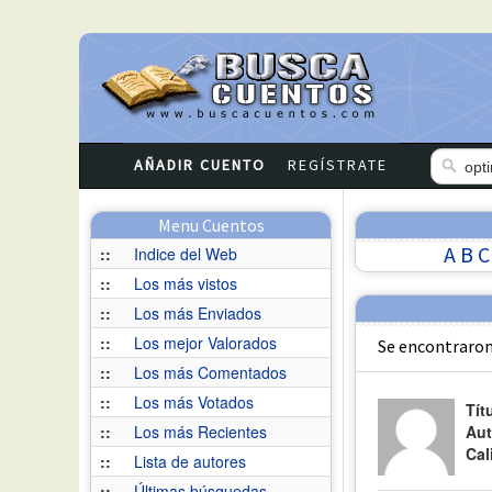
AÑADIR CUENTO
REGÍSTRATE
Menu Cuentos
A
B
C
::
Indice del Web
::
Los más vistos
::
Los más Enviados
::
Los mejor Valorados
Se encontraron
::
Los más Comentados
::
Los más Votados
Tít
::
Los más Recientes
Aut
Cal
::
Lista de autores
::
Últimas búsquedas