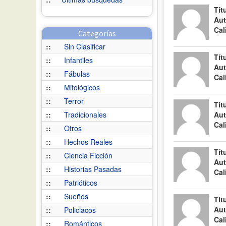
Tít
Aut
Cal
Categorías
::
Sin Clasificar
Tít
::
Infantiles
Aut
::
Fábulas
Cal
::
Mitológicos
::
Terror
Tít
::
Tradicionales
Aut
Cal
::
Otros
::
Hechos Reales
Tít
::
Ciencia Ficción
Aut
::
Historias Pasadas
Cal
::
Patrióticos
::
Sueños
Tít
Aut
::
Policiacos
Cal
::
Románticos