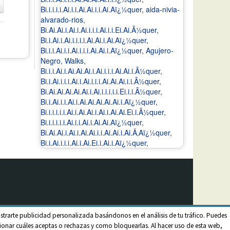
Bi.i.i.i.i.Ai.i.i.Ai.Ai.i.i.Ai.Aï¿½quer
,
aida-nivia-
alvarado-rios
,
Bi.Ai.Ai.i.Ai.i.Ai.i.i.i.Ai.i.i.Ei.Ai.Â½quer
,
Bi.i.Ai.i.Ai.i.i.i.i.Ai.Ai.i.Ai.Aï¿½quer
,
Bi.i.i.Ai.i.i.Ai.i.i.i.Ai.Ai.i.Aï¿½quer
,
Agujero-
Negro
,
Walks
,
Bi.i.i.Ai.i.Ai.Ai.Ai.i.Ai.i.i.i.Ai.Ai.i.Â½quer
,
Bi.i.Ai.i.i.i.Ai.i.Ai.i.i.i.Ai.Ai.Ai.i.i.Â½quer
,
Bi.Ai.Ai.Ai.Ai.Ai.i.Ai.i.i.i.i.i.Ei.i.i.Â½quer
,
Bi.i.Ai.i.i.Ai.i.Ai.Ai.Ai.Ai.Ai.i.Aï¿½quer
,
Bi.i.i.i.i.i.Ai.i.Ai.Ai.i.Ai.i.Ai.Ai.Ei.i.Â½quer
,
Bi.i.i.i.i.i.Ai.i.i.Ai.i.Ai.Ai.Aï¿½quer
,
Bi.Ai.Ai.i.Ai.i.Ai.Ai.i.i.Ai.Ai.i.Ai.Ã‚Aï¿½quer
,
Bi.i.Ai.i.i.i.Ai.i.Ai.Ei.i.Ai.i.Aï¿½quer
,
strarte publicidad personalizada basándonos en el análisis de tu tráfico. Puedes
onar cuáles aceptas o rechazas y como bloquearlas. Al hacer uso de esta web,