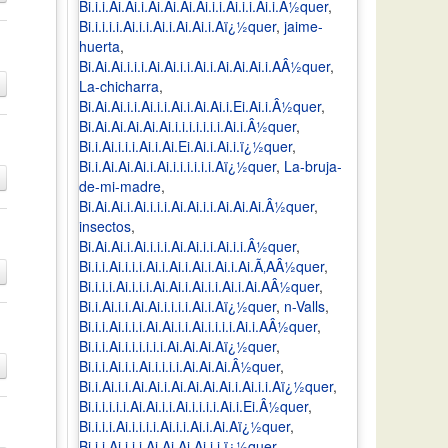
Bi.i.i.Ai.Ai.i.Ai.Ai.Ai.Ai.i.i.Ai.i.i.Ai.i.Â½quer
,
Bi.i.i.i.i.Ai.i.i.Ai.i.Ai.Ai.i.Aï¿½quer
,
jaime-
huerta
,
Bi.Ai.Ai.i.i.i.Ai.Ai.i.i.Ai.i.Ai.Ai.Ai.i.AÂ½quer
,
La-chicharra
,
Bi.Ai.Ai.i.i.Ai.i.i.Ai.i.Ai.Ai.i.Ei.Ai.i.Â½quer
,
Bi.Ai.Ai.Ai.Ai.Ai.i.i.i.i.i.i.i.Ai.i.Â½quer
,
Bi.i.Ai.i.i.i.Ai.i.Ai.Ei.Ai.i.Ai.i.ï¿½quer
,
Bi.i.Ai.Ai.Ai.i.Ai.i.i.i.i.i.i.Aï¿½quer
,
La-bruja-
de-mi-madre
,
Bi.Ai.Ai.i.Ai.i.i.i.Ai.Ai.i.i.Ai.Ai.Ai.Â½quer
,
insectos
,
Bi.Ai.Ai.i.Ai.i.i.i.Ai.Ai.i.i.Ai.i.i.Â½quer
,
Bi.i.i.Ai.i.i.i.Ai.i.Ai.i.Ai.i.Ai.i.Ai.Ã‚AÂ½quer
,
Bi.i.i.i.Ai.i.i.i.Ai.Ai.i.Ai.i.i.Ai.i.Ai.AÂ½quer
,
Bi.i.Ai.i.i.Ai.Ai.i.i.i.i.Ai.i.Aï¿½quer
,
n-Valls
,
Bi.i.i.Ai.i.i.i.Ai.Ai.i.i.Ai.i.i.i.i.Ai.i.AÂ½quer
,
Bi.i.i.Ai.i.i.i.i.i.i.Ai.Ai.Ai.Aï¿½quer
,
Bi.i.i.Ai.i.i.Ai.i.i.i.i.Ai.Ai.Ai.Â½quer
,
Bi.i.Ai.i.i.Ai.Ai.i.Ai.Ai.Ai.Ai.i.Ai.i.i.Aï¿½quer
,
Bi.i.i.i.i.i.Ai.Ai.i.i.Ai.i.i.i.i.Ai.i.Ei.Â½quer
,
Bi.i.i.i.Ai.i.i.i.i.Ai.i.i.Ai.i.Ai.Aï¿½quer
,
Bi.i.i.Ai.i.i.i.Ai.Ai.Ai.Ai.i.i.ï¿½quer
,