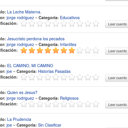
ulo:
La Leche Materna.
or:
jorge rodriguez
~
Categoría:
Educativos
ificación:
Leer cuento
ulo:
Jesucristo perdona los pecados
or:
jorge rodriguez
~
Categoría:
Infantiles
ificación:
Leer cuento
ulo:
EL CAMINO, MI CAMINO
or:
joe
~
Categoría:
Historias Pasadas
ificación:
Leer cuento
ulo:
Quien es Jesus?
or:
jorge rodriguez
~
Categoría:
Religiosos
ificación:
Leer cuento
ulo:
La Prudencia
or:
joe
~
Categoría:
Sin Clasificar