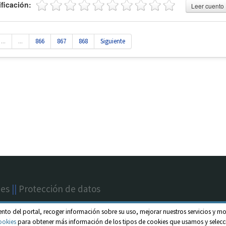
ificación:
Leer cuento
...
...
866
867
868
Siguiente
nes
||
Protección de datos
ento del portal, recoger información sobre su uso, mejorar nuestros servicios y mo
ookies
para obtener más información de los tipos de cookies que usamos y selecci