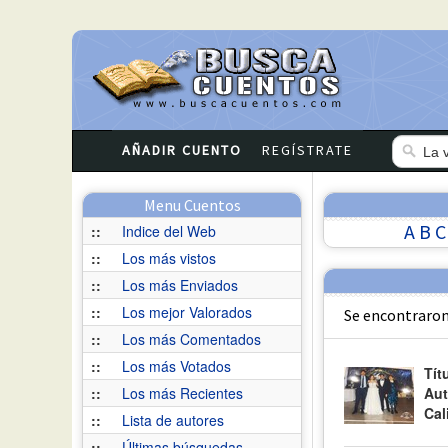
AÑADIR CUENTO
REGÍSTRATE
Menu Cuentos
A
B
C
::
Indice del Web
::
Los más vistos
::
Los más Enviados
::
Los mejor Valorados
Se encontraron
::
Los más Comentados
::
Los más Votados
Tít
::
Los más Recientes
Aut
Cal
::
Lista de autores
::
Últimas búsquedas