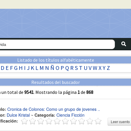
Listado de los títulos alfabéticamente
D
E
F
G
H
I
J
K
L
M
N
Ñ
O
P
Q
R
S
T
U
V
W
X
Y
Z
Resultados del buscador
 un total de
9541
. Mostrando la página
1
de
868
ulo:
Cronica de Colonos: Como un grupo de jovenes ..
or:
Dulce Kristal
~
Categoría:
Ciencia Ficción
ificación:
Leer cuento