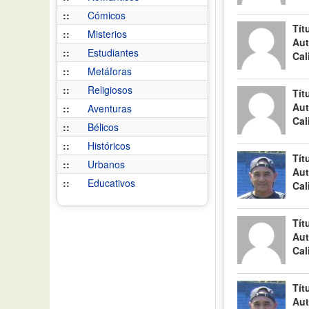
::
Cómicos
Tít
::
Misterios
Aut
::
Estudiantes
Cal
::
Metáforas
::
Religiosos
Tít
Aut
::
Aventuras
Cal
::
Bélicos
::
Históricos
Tít
::
Urbanos
Aut
::
Educativos
Cal
Tít
Aut
Cal
Tít
Aut