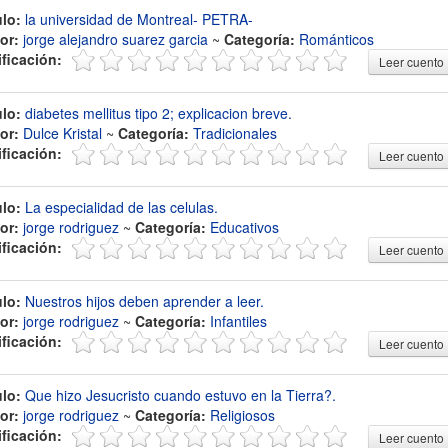
ulo:
la universidad de Montreal- PETRA-
or:
jorge alejandro suarez garcia
~
Categoría:
Románticos
ificación:
Leer cuento
ulo:
diabetes mellitus tipo 2; explicacion breve.
or:
Dulce Kristal
~
Categoría:
Tradicionales
ificación:
Leer cuento
ulo:
La especialidad de las celulas.
or:
jorge rodriguez
~
Categoría:
Educativos
ificación:
Leer cuento
ulo:
Nuestros hijos deben aprender a leer.
or:
jorge rodriguez
~
Categoría:
Infantiles
ificación:
Leer cuento
ulo:
Que hizo Jesucristo cuando estuvo en la Tierra?.
or:
jorge rodriguez
~
Categoría:
Religiosos
ificación:
Leer cuento