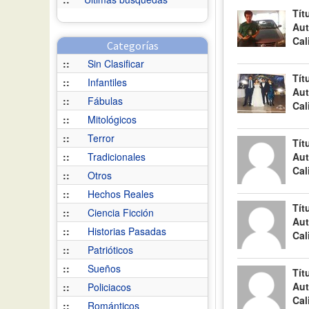
Tít
Aut
Cal
Categorías
::
Sin Clasificar
Tít
::
Infantiles
Aut
::
Fábulas
Cal
::
Mitológicos
::
Terror
Tít
::
Tradicionales
Aut
Cal
::
Otros
::
Hechos Reales
Tít
::
Ciencia Ficción
Aut
::
Historias Pasadas
Cal
::
Patrióticos
::
Sueños
Tít
Aut
::
Policiacos
Cal
::
Románticos