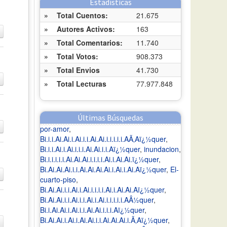
Estadísticas
»
Total Cuentos:
21.675
»
Autores Activos:
163
»
Total Comentarios:
11.740
»
Total Votos:
908.373
»
Total Envios
41.730
»
Total Lecturas
77.977.848
Últimas Búsquedas
por-amor
,
Bi.i.i.Ai.Ai.i.Ai.i.i.Ai.Ai.i.i.i.i.i.AÃ‚Aï¿½quer
,
Bi.i.i.Ai.i.Ai.i.i.i.Ai.Ai.i.i.Aï¿½quer
,
inundacion
,
Bi.i.i.i.i.i.Ai.Ai.Ai.i.i.i.i.Ai.i.Ai.Ai.ï¿½quer
,
Bi.Ai.Ai.Ai.i.i.Ai.Ai.Ai.Ai.i.Ai.i.Ai.Aï¿½quer
,
El-
cuarto-piso
,
Bi.Ai.Ai.i.i.Ai.i.Ai.i.i.i.i.Ai.i.Ai.Ai.Aï¿½quer
,
Bi.Ai.Ai.i.i.Ai.i.i.Ai.i.Ai.i.i.i.i.i.AÂ½quer
,
Bi.i.Ai.Ai.i.Ai.i.i.Ai.Ai.i.i.i.Aï¿½quer
,
Bi.Ai.Ai.i.Ai.i.Ai.Ai.i.i.Ai.Ai.Ai.i.Ã‚Aï¿½quer
,