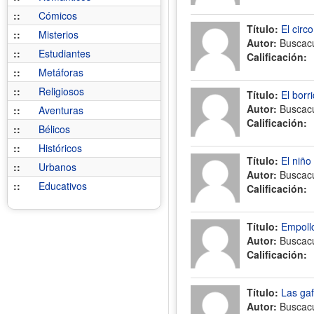
::
Cómicos
Título:
El circ
::
Misterios
Autor:
Buscac
::
Estudiantes
Calificación:
::
Metáforas
::
Religiosos
Título:
El borri
Autor:
Buscac
::
Aventuras
Calificación:
::
Bélicos
::
Históricos
Título:
El niño
::
Urbanos
Autor:
Buscac
::
Educativos
Calificación:
Título:
Empollo
Autor:
Buscac
Calificación:
Título:
Las gaf
Autor:
Buscac