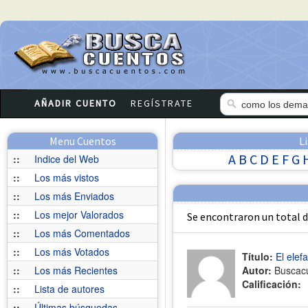
AÑADIR CUENTO
REGÍSTRATE
Menu Cuentos
L
A
B
C
D
E
F
G
::
Indice del Web
::
Los más vistos
::
Los más Enviados
::
Los mejor Valorados
Se encontraron un total 
::
Los más Comentados
::
Los más Votados
Título:
El elef
::
Los más Recientes
Autor:
Buscac
Calificación:
::
Lista de autores
::
Últimas búsquedas