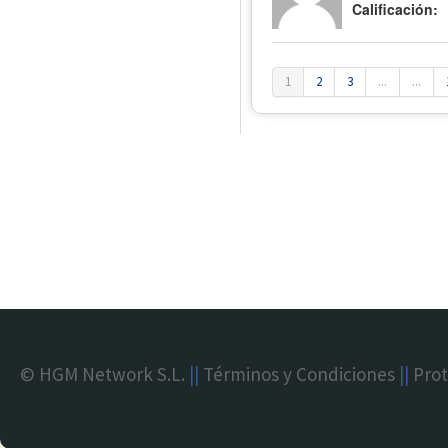
Calificación:
1
2
3
...
...
© HGM Network S.L.
||
Términos y Condiciones
||
Prot