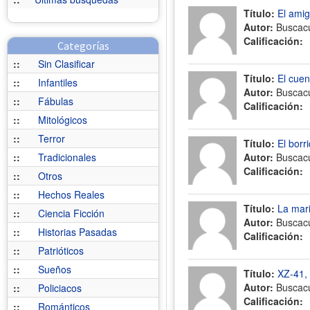
Título:
El amig
Autor:
Buscac
Calificación:
Categorías
::
Sin Clasificar
Título:
El cuen
::
Infantiles
Autor:
Buscac
::
Fábulas
Calificación:
::
Mitológicos
::
Terror
Título:
El borri
::
Tradicionales
Autor:
Buscac
Calificación:
::
Otros
::
Hechos Reales
Título:
La mar
::
Ciencia Ficción
Autor:
Buscac
::
Historias Pasadas
Calificación:
::
Patrióticos
::
Sueños
Título:
XZ-41, 
Autor:
Buscac
::
Policiacos
Calificación:
::
Románticos