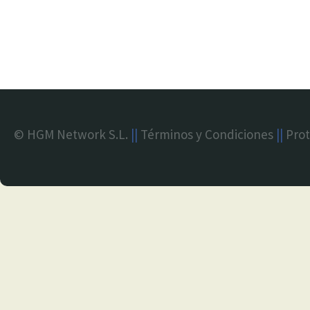
© HGM Network S.L.
||
Términos y Condiciones
||
Prot