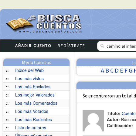
AÑADIR CUENTO
REGÍSTRATE
Menu Cuentos
L
A
B
C
D
E
F
G
::
Indice del Web
::
Los más vistos
::
Los más Enviados
::
Los mejor Valorados
Se encontraron un total 
::
Los más Comentados
::
Los más Votados
Título:
Cuento 
::
Los más Recientes
Autor:
Buscac
Calificación:
::
Lista de autores
::
Últimas búsquedas