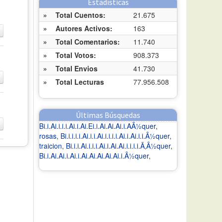
Estadísticas
»
Total Cuentos:
21.675
»
Autores Activos:
163
»
Total Comentarios:
11.740
»
Total Votos:
908.373
»
Total Envios
41.730
»
Total Lecturas
77.956.508
Últimas Búsquedas
Bi.i.Ai.i.i.i.Ai.i.Ai.Ei.i.Ai.Ai.Ai.i.AÂ½quer
,
rosas
,
Bi.i.i.i.i.Ai.i.i.Ai.i.i.i.i.Ai.i.Ai.i.i.Â½quer
,
traicion
,
Bi.i.i.Ai.i.i.i.Ai.i.Ai.Ai.i.i.i.i.Ã‚Â½quer
,
Bi.i.Ai.Ai.i.Ai.i.Ai.Ai.Ai.Ai.Ai.i.Â½quer
,