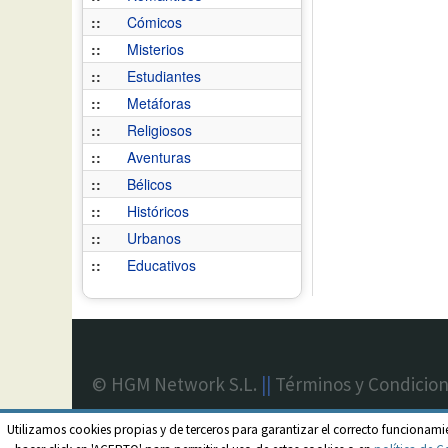
::
Cómicos
::
Misterios
::
Estudiantes
::
Metáforas
::
Religiosos
::
Aventuras
::
Bélicos
::
Históricos
::
Urbanos
::
Educativos
© HGM Network S.L.
||
Términos y Condicio
Utilizamos cookies propias y de terceros para garantizar el correcto funcionami