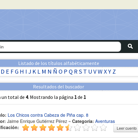
Listado de los títulos alfabéticamente
D
E
F
G
H
I
J
K
L
M
N
Ñ
O
P
Q
R
S
T
U
V
W
X
Y
Z
Resultados del buscador
 un total de
4
. Mostrando la página
1
de
1
ulo:
Los Chicos contra Cabeza de Piña cap. 8
or:
Jaime Enrique Gutiérrez Pérez ~
Categoría:
Aventuras
ificación:
Leer cuento