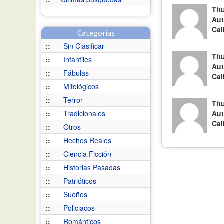
Tít
Aut
Cal
Categorías
::
Sin Clasificar
Tít
::
Infantiles
Aut
::
Fábulas
Cal
::
Mitológicos
::
Terror
Tít
::
Tradicionales
Aut
Cal
::
Otros
::
Hechos Reales
::
Ciencia Ficción
::
Historias Pasadas
::
Patrióticos
::
Sueños
::
Policiacos
::
Románticos