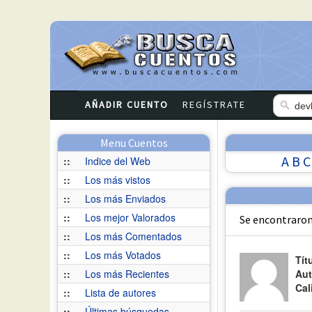
AÑADIR CUENTO
REGÍSTRATE
Menu Cuentos
A
B
C
::
Indice del Web
::
Los más vistos
::
Los más Enviados
::
Los mejor Valorados
Se encontraron
::
Los más Comentados
::
Los más Votados
Tít
::
Los más Recientes
Aut
Cal
::
Lista de autores
::
Últimas búsquedas