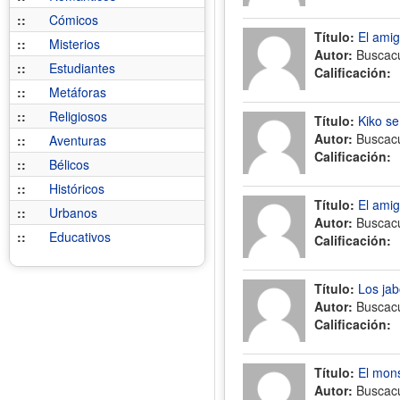
::
Cómicos
Título:
El amig
::
Misterios
Autor:
Buscac
::
Estudiantes
Calificación:
::
Metáforas
::
Religiosos
Título:
Kiko se
Autor:
Buscac
::
Aventuras
Calificación:
::
Bélicos
::
Históricos
Título:
El amig
::
Urbanos
Autor:
Buscac
::
Educativos
Calificación:
Título:
Los jab
Autor:
Buscac
Calificación:
Título:
El mons
Autor:
Buscac