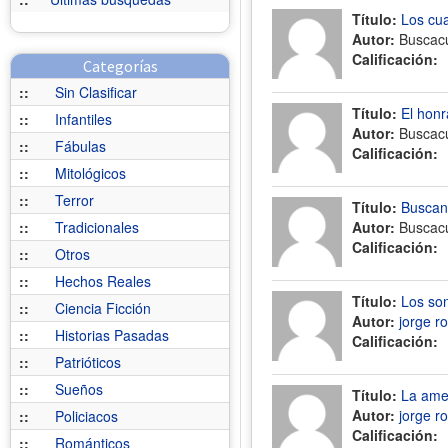
Título:
Los cu
Autor:
Buscac
Calificación:
Categorías
::
Sin Clasificar
Título:
El honr
::
Infantiles
Autor:
Buscac
::
Fábulas
Calificación:
::
Mitológicos
::
Terror
Título:
Buscan
::
Tradicionales
Autor:
Buscac
Calificación:
::
Otros
::
Hechos Reales
Título:
Los son
::
Ciencia Ficción
Autor:
jorge r
::
Historias Pasadas
Calificación:
::
Patrióticos
::
Sueños
Título:
La ame
Autor:
jorge r
::
Policiacos
Calificación:
::
Románticos