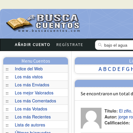
AÑADIR CUENTO
REGÍSTRATE
Menu Cuentos
L
A
B
C
D
E
F
G
::
Indice del Web
::
Los más vistos
::
Los más Enviados
::
Los mejor Valorados
Se encontraron un total 
::
Los más Comentados
::
Los más Votados
Título:
El zifio
::
Los más Recientes
Autor:
jorge r
Calificación:
::
Lista de autores
::
Últimas búsquedas