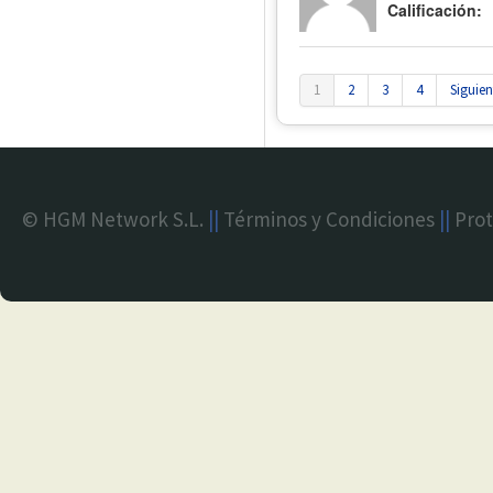
Calificación:
1
2
3
4
Siguien
© HGM Network S.L.
||
Términos y Condiciones
||
Prot