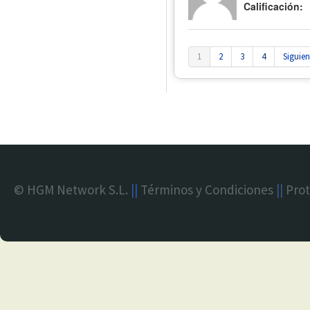
Calificación:
1
2
3
4
Siguien
© HGM Network S.L.
||
Términos y Condiciones
||
Prot