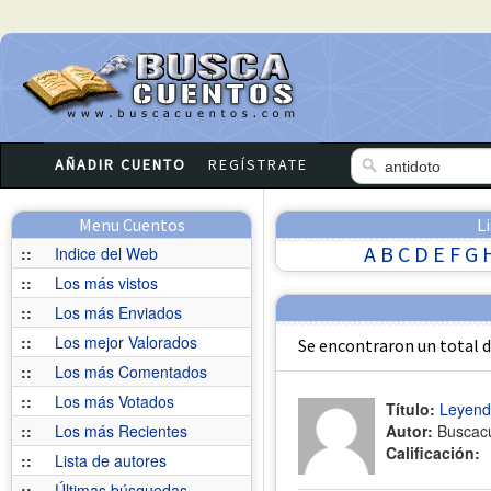
AÑADIR CUENTO
REGÍSTRATE
Menu Cuentos
L
A
B
C
D
E
F
G
::
Indice del Web
::
Los más vistos
::
Los más Enviados
::
Los mejor Valorados
Se encontraron un total 
::
Los más Comentados
::
Los más Votados
Título:
Leyend
::
Los más Recientes
Autor:
Buscac
Calificación:
::
Lista de autores
::
Últimas búsquedas