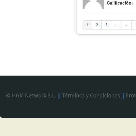
Calificación:
1
2
3
...
...
© HGM Network S.L.
||
Términos y Condiciones
||
Prot