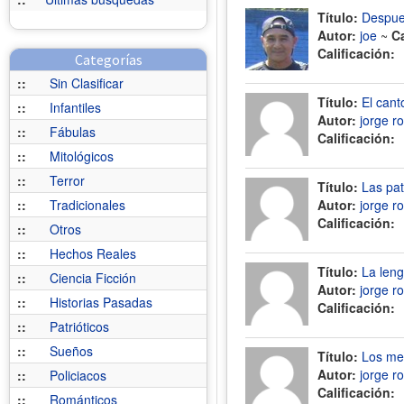
Título:
Despue
Autor:
joe
~
C
Calificación:
Categorías
::
Sin Clasificar
Título:
El cant
::
Infantiles
Autor:
jorge r
::
Fábulas
Calificación:
::
Mitológicos
::
Terror
Título:
Las pat
::
Tradicionales
Autor:
jorge r
Calificación:
::
Otros
::
Hechos Reales
Título:
La leng
::
Ciencia Ficción
Autor:
jorge r
::
Historias Pasadas
Calificación:
::
Patrióticos
::
Sueños
Título:
Los me
Autor:
jorge r
::
Policiacos
Calificación:
::
Románticos