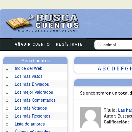
AÑADIR CUENTO
REGÍSTRATE
Menu Cuentos
L
A
B
C
D
E
F
G
::
Indice del Web
::
Los más vistos
::
Los más Enviados
::
Los mejor Valorados
Se encontraron un total 
::
Los más Comentados
::
Los más Votados
Título:
Las ha
::
Los más Recientes
Autor:
Buscac
Calificación:
::
Lista de autores
::
Últimas búsquedas