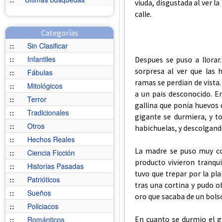
viuda, disgustada al ver l
calle.
Categorías
::
Sin Clasificar
::
Infantiles
Despues se puso a llorar.
sorpresa al ver que las 
::
Fábulas
ramas se perdian de vista.
::
Mitológicos
a un pais desconocido. En
::
Terror
gallina que ponia huevos 
::
Tradicionales
gigante se durmiera, y to
::
Otros
habichuelas, y descolgando
::
Hechos Reales
La madre se puso muy con
::
Ciencia Ficción
producto vivieron tranqu
::
Historias Pasadas
tuvo que trepar por la pla
::
Patrióticos
tras una cortina y pudo 
::
Sueños
oro que sacaba de un bols
::
Policiacos
En cuanto se durmio el gi
::
Románticos