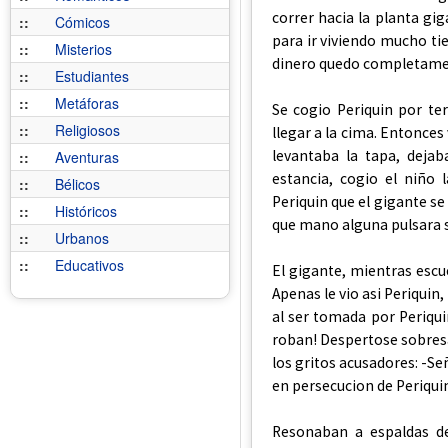
correr hacia la planta gig
::
Cómicos
para ir viviendo mucho ti
::
Misterios
dinero quedo completamen
::
Estudiantes
::
Metáforas
Se cogio Periquin por ter
::
Religiosos
llegar a la cima. Entonces
levantaba la tapa, deja
::
Aventuras
estancia, cogio el niño 
::
Bélicos
Periquin que el gigante se
::
Históricos
que mano alguna pulsara s
::
Urbanos
::
Educativos
El gigante, mientras escu
Apenas le vio asi Periquin,
al ser tomada por Periqui
roban! Despertose sobresa
los gritos acusadores: -Se
en persecucion de Periqui
Resonaban a espaldas de