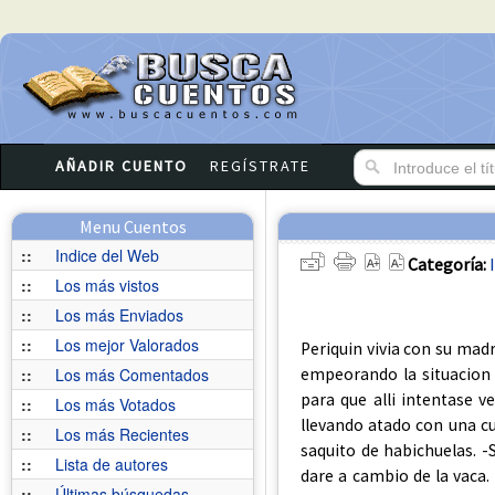
AÑADIR CUENTO
REGÍSTRATE
Menu Cuentos
::
Indice del Web
Categoría:
::
Los más vistos
::
Los más Enviados
::
Los mejor Valorados
Periquin vivia con su mad
empeorando la situacion 
::
Los más Comentados
para que alli intentase v
::
Los más Votados
llevando atado con una c
::
Los más Recientes
saquito de habichuelas. -
::
Lista de autores
dare a cambio de la vaca. 
::
Últimas búsquedas