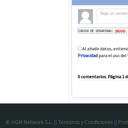
Al añadir datos, entien
Privacidad
para el uso del 
0 comentarios. Página 1 d
© HGM Network S.L.
||
Términos y Condiciones
||
Prot