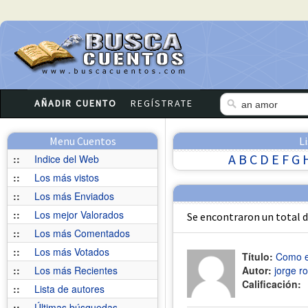
AÑADIR CUENTO
REGÍSTRATE
Menu Cuentos
L
A
B
C
D
E
F
G
::
Indice del Web
::
Los más vistos
::
Los más Enviados
::
Los mejor Valorados
Se encontraron un total 
::
Los más Comentados
::
Los más Votados
Título:
Como e
::
Los más Recientes
Autor:
jorge r
Calificación:
::
Lista de autores
::
Últimas búsquedas