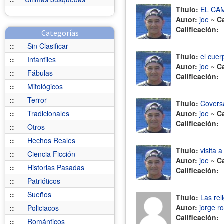
Título:
EL CA
Autor:
joe
~
C
Calificación:
Categorías
::
Sin Clasificar
Título:
el cuer
::
Infantiles
Autor:
joe
~
C
::
Fábulas
Calificación:
::
Mitológicos
::
Terror
Título:
Covers
::
Tradicionales
Autor:
joe
~
C
Calificación:
::
Otros
::
Hechos Reales
Título:
visita 
::
Ciencia Ficción
Autor:
joe
~
C
::
Historias Pasadas
Calificación:
::
Patrióticos
::
Sueños
Título:
Las rel
Autor:
jorge r
::
Policiacos
Calificación:
::
Románticos