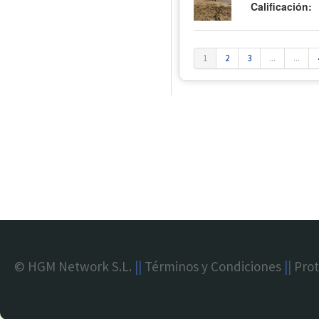
Calificación:
1
2
3
...
...
© HGM Network S.L.
||
Términos y Condiciones
||
Prot