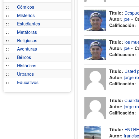
::
Cómicos
Título:
Despue
::
Misterios
Autor:
joe
~
C
::
Estudiantes
Calificación:
::
Metáforas
::
Religiosos
Título:
los mue
Autor:
joe
~
C
::
Aventuras
Calificación:
::
Bélicos
::
Históricos
Título:
Usted 
::
Urbanos
Autor:
jorge r
::
Educativos
Calificación:
Título:
Cualid
Autor:
jorge r
Calificación:
Título:
ENTRE 
Autor:
francis