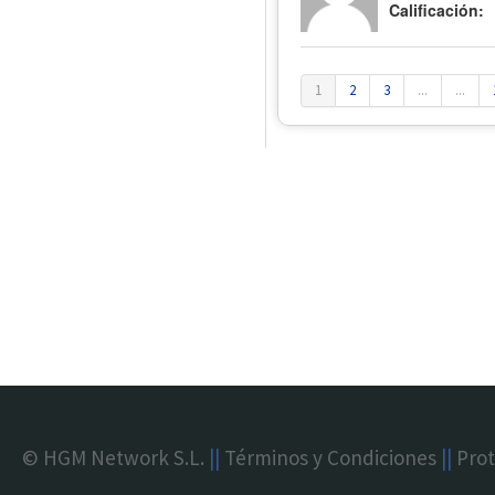
Calificación:
1
2
3
...
...
© HGM Network S.L.
||
Términos y Condiciones
||
Prot