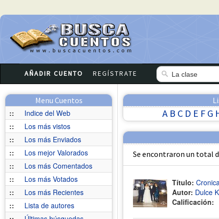
AÑADIR CUENTO
REGÍSTRATE
Menu Cuentos
L
A
B
C
D
E
F
G
::
Indice del Web
::
Los más vistos
::
Los más Enviados
::
Los mejor Valorados
Se encontraron un total 
::
Los más Comentados
::
Los más Votados
Título:
Cronic
::
Los más Recientes
Autor:
Dulce Kr
Calificación:
::
Lista de autores
::
Últimas búsquedas