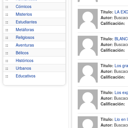
::
Cómicos
Título:
LA EX
::
Misterios
Autor:
Buscac
::
Estudiantes
Calificación:
::
Metáforas
::
Religiosos
Título:
BLANC
Autor:
Buscac
::
Aventuras
Calificación:
::
Bélicos
::
Históricos
Título:
Los gr
::
Urbanos
Autor:
Buscac
::
Educativos
Calificación:
Título:
Los exp
Autor:
Buscac
Calificación:
Título:
Lio en 
Autor:
Buscac