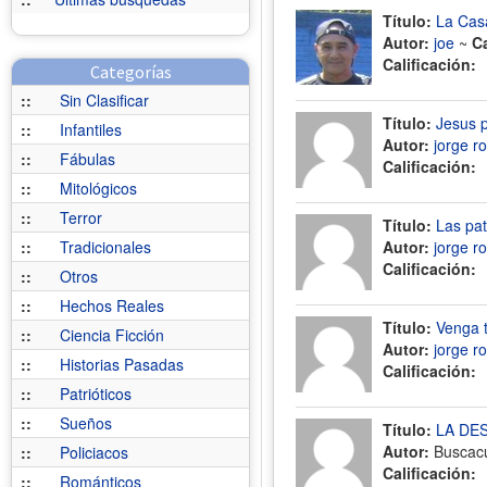
Título:
La Cas
Autor:
joe
~
C
Calificación:
Categorías
::
Sin Clasificar
Título:
Jesus p
::
Infantiles
Autor:
jorge r
::
Fábulas
Calificación:
::
Mitológicos
::
Terror
Título:
Las pat
::
Tradicionales
Autor:
jorge r
Calificación:
::
Otros
::
Hechos Reales
Título:
Venga t
::
Ciencia Ficción
Autor:
jorge r
::
Historias Pasadas
Calificación:
::
Patrióticos
::
Sueños
Título:
LA DE
Autor:
Buscac
::
Policiacos
Calificación:
::
Románticos