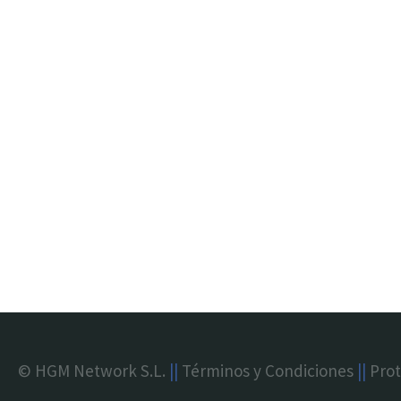
© HGM Network S.L.
||
Términos y Condiciones
||
Prot