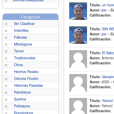
Título:
un hom
Autor:
joe
~
C
Calificación:
Categorías
::
Sin Clasificar
Título:
SIN IN
::
Infantiles
Autor:
joe
~
C
::
Fábulas
Calificación:
::
Mitológicos
::
Terror
Título:
El Sabo
::
Tradicionales
Autor:
Antonio
Calificación:
::
Otros
::
Hechos Reales
Título:
Vampir
::
Ciencia Ficción
Autor:
dISS ~
::
Historias Pasadas
Calificación:
::
Patrióticos
::
Sueños
Título:
Yahoo!
Autor:
Yahoo!
::
Policiacos
Calificación:
::
Románticos