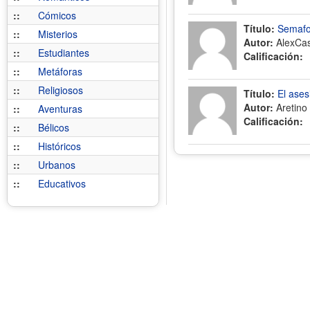
::
Cómicos
Título:
Semaf
::
Misterios
Autor:
AlexCa
::
Estudiantes
Calificación:
::
Metáforas
::
Religiosos
Título:
El ase
Autor:
Aretino
::
Aventuras
Calificación:
::
Bélicos
::
Históricos
::
Urbanos
::
Educativos