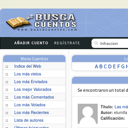
AÑADIR CUENTO
REGÍSTRATE
Menu Cuentos
L
A
B
C
D
E
F
G
::
Indice del Web
::
Los más vistos
::
Los más Enviados
::
Los mejor Valorados
Se encontraron un total 
::
Los más Comentados
::
Los más Votados
Título:
Las már
::
Los más Recientes
Autor:
elumifa
Calificación:
::
Lista de autores
::
Últimas búsquedas