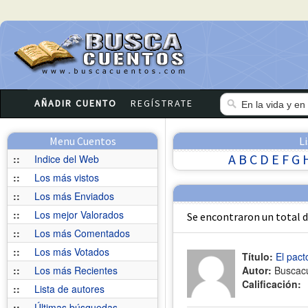
AÑADIR CUENTO
REGÍSTRATE
Menu Cuentos
L
A
B
C
D
E
F
G
::
Indice del Web
::
Los más vistos
::
Los más Enviados
::
Los mejor Valorados
Se encontraron un total 
::
Los más Comentados
::
Los más Votados
Título:
El pact
::
Los más Recientes
Autor:
Buscac
Calificación:
::
Lista de autores
::
Últimas búsquedas