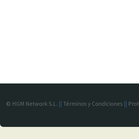
© HGM Network S.L.
||
Términos y Condiciones
||
Prot