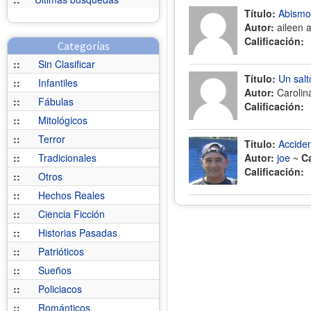
Título:
Abismo
Autor:
aileen 
Calificación:
Categorías
::
Sin Clasificar
Título:
Un salt
::
Infantiles
Autor:
Carolin
::
Fábulas
Calificación:
::
Mitológicos
::
Terror
Título:
Accide
::
Tradicionales
Autor:
joe
~
C
Calificación:
::
Otros
::
Hechos Reales
::
Ciencia Ficción
::
Historias Pasadas
::
Patrióticos
::
Sueños
::
Policiacos
::
Románticos