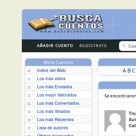
AÑADIR CUENTO
REGÍSTRATE
Menu Cuentos
A
B
C
::
Indice del Web
::
Los más vistos
::
Los más Enviados
::
Los mejor Valorados
Se encontraron
::
Los más Comentados
::
Los más Votados
Tít
::
Los más Recientes
Aut
Cal
::
Lista de autores
::
Últimas búsquedas