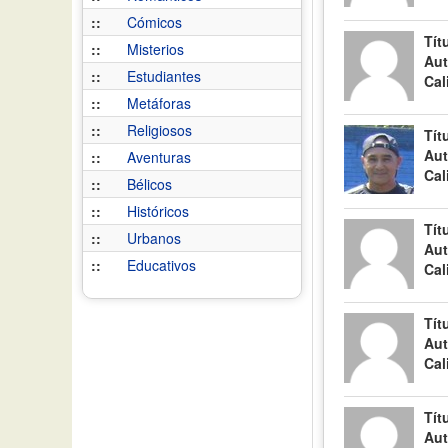
::
Cómicos
Tít
::
Misterios
Aut
::
Estudiantes
Cal
::
Metáforas
::
Religiosos
Tít
Aut
::
Aventuras
Cal
::
Bélicos
::
Históricos
Tít
::
Urbanos
Aut
::
Educativos
Cal
Tít
Aut
Cal
Tít
Aut