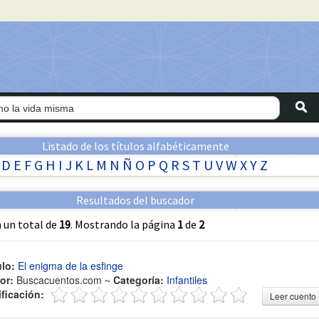
Listado de los títulos alfabéticamente
D
E
F
G
H
I
J
K
L
M
N
Ñ
O
P
Q
R
S
T
U
V
W
X
Y
Z
Resultados del buscador
 un total de
19
. Mostrando la página
1
de
2
ulo:
El enigma de la esfinge
or:
Buscacuentos.com ~
Categoría:
Infantiles
ificación:
Leer cuento