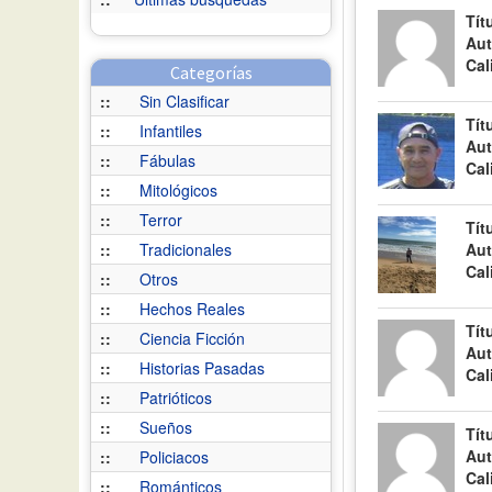
Tít
Aut
Cal
Categorías
::
Sin Clasificar
Tít
::
Infantiles
Aut
::
Fábulas
Cal
::
Mitológicos
::
Terror
Tít
::
Tradicionales
Aut
Cal
::
Otros
::
Hechos Reales
Tít
::
Ciencia Ficción
Aut
::
Historias Pasadas
Cal
::
Patrióticos
::
Sueños
Tít
Aut
::
Policiacos
Cal
::
Románticos