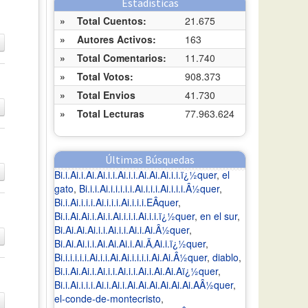
Estadísticas
»
Total Cuentos:
21.675
»
Autores Activos:
163
»
Total Comentarios:
11.740
»
Total Votos:
908.373
»
Total Envios
41.730
»
Total Lecturas
77.963.624
Últimas Búsquedas
Bi.i.Ai.i.Ai.Ai.i.i.Ai.i.i.Ai.Ai.Ai.i.i.ï¿½quer
,
el
gato
,
Bi.i.i.Ai.i.i.i.i.i.Ai.i.i.i.Ai.i.i.i.Â½quer
,
Bi.i.Ai.i.i.i.Ai.i.i.i.Ai.i.i.i.EÂquer
,
Bi.i.Ai.Ai.i.Ai.i.Ai.i.i.i.Ai.i.i.ï¿½quer
,
en el sur
,
Bi.Ai.Ai.Ai.i.i.Ai.i.i.Ai.i.Ai.Â½quer
,
Bi.Ai.Ai.i.i.Ai.Ai.Ai.i.Ai.Ã‚Ai.i.ï¿½quer
,
Bi.i.i.i.i.i.Ai.i.i.Ai.Ai.i.i.i.i.Ai.Ai.Â½quer
,
diablo
,
Bi.i.Ai.Ai.i.Ai.i.i.Ai.i.i.Ai.i.Ai.Ai.Aï¿½quer
,
Bi.i.Ai.i.i.i.Ai.i.Ai.i.Ai.Ai.Ai.Ai.Ai.Ai.AÂ½quer
,
el-conde-de-montecristo
,