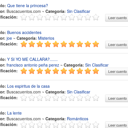
ulo:
Que tiene la princesa?
or:
Buscacuentos.com ~
Categoría:
Sin Clasificar
ificación:
Leer cuento
ulo:
Buenos accidentes
or:
joe
~
Categoría:
Misterios
ificación:
Leer cuento
ulo:
Y SI YO ME CALLARA?.......
or:
francisco antonio peña perez
~
Categoría:
Sin Clasificar
ificación:
Leer cuento
ulo:
Los espiritus de la casa
or:
Buscacuentos.com ~
Categoría:
Sin Clasificar
ificación:
Leer cuento
ulo:
La lente
or:
Buscacuentos.com ~
Categoría:
Románticos
ificación:
Leer cuento