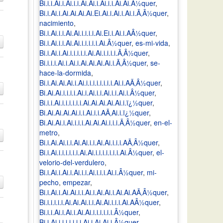
Bi.i.i.Ai.i.Ai.i.i.Ai.Ai.i.Ai.i.i.Ai.Ai.Â½quer
,
Bi.i.Ai.i.Ai.Ai.Ai.Ai.Ei.Ai.i.Ai.i.Ai.i.Ã‚Â½quer
,
nacimiento
,
Bi.i.Ai.i.i.Ai.Ai.i.i.i.i.Ai.Ei.i.Ai.i.AÂ½quer
,
Bi.i.Ai.i.i.Ai.Ai.i.i.i.i.i.Ai.Â½quer
,
es-mi-vida
,
Bi.i.Ai.i.Ai.i.i.i.i.i.Ai.Ai.i.i.i.i.Ã‚Â½quer
,
Bi.i.i.i.Ai.i.Ai.i.Ai.Ai.Ai.Ai.i.Ã‚Â½quer
,
se-
hace-la-dormida
,
Bi.i.Ai.Ai.Ai.i.Ai.i.i.i.i.i.i.i.i.Ai.i.AÃ‚Â½quer
,
Bi.Ai.Ai.i.i.i.i.Ai.i.Ai.i.i.Ai.i.i.Ai.i.Â½quer
,
Bi.i.i.Ai.i.i.i.i.i.i.Ai.Ai.Ai.Ai.Ai.i.ï¿½quer
,
Bi.Ai.Ai.Ai.Ai.i.i.Ai.i.i.AÃ‚Ai.i.ï¿½quer
,
Bi.Ai.Ai.i.Ai.i.i.i.Ai.Ai.Ai.i.i.i.Ã‚Â½quer
,
en-el-
metro
,
Bi.i.Ai.Ai.i.i.Ai.Ai.i.i.Ai.Ai.i.i.i.AÃ‚Â½quer
,
Bi.i.Ai.i.i.i.i.i.i.Ai.Ai.i.i.i.i.i.i.i.Ai.Â½quer
,
el-
velorio-del-verdulero
,
Bi.i.Ai.i.Ai.i.Ai.i.i.Ai.i.i.i.Ai.i.Â½quer
,
mi-
pecho
,
empezar
,
Bi.i.Ai.i.Ai.Ai.i.i.Ai.i.Ai.Ai.i.Ai.Ai.AÃ‚Â½quer
,
Bi.i.i.i.i.i.Ai.Ai.Ai.i.i.Ai.Ai.i.i.i.Ai.AÂ½quer
,
Bi.i.i.Ai.i.Ai.i.Ai.Ai.i.i.i.i.i.i.Â½quer
,
Bi.i.Ai.i.i.i.i.i.i.i.Ai.i.Ai.Ai.i.Â½quer
,