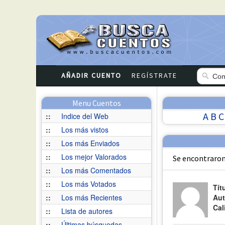
AÑADIR CUENTO
REGÍSTRATE
Menu Cuentos
A
B
C
::
Indice del Web
::
Los más vistos
::
Los más Enviados
::
Los mejor Valorados
Se encontraron
::
Los más Comentados
::
Los más Votados
Tít
::
Los más Recientes
Aut
Cal
::
Lista de autores
::
Últimas búsquedas