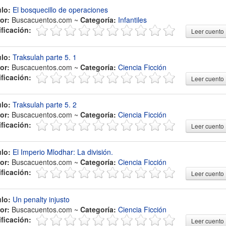
ulo:
El bosquecillo de operaciones
or:
Buscacuentos.com ~
Categoría:
Infantiles
ificación:
Leer cuento
ulo:
Traksulah parte 5. 1
or:
Buscacuentos.com ~
Categoría:
Ciencia Ficción
ificación:
Leer cuento
ulo:
Traksulah parte 5. 2
or:
Buscacuentos.com ~
Categoría:
Ciencia Ficción
ificación:
Leer cuento
ulo:
El Imperio Mlodhar: La división.
or:
Buscacuentos.com ~
Categoría:
Ciencia Ficción
ificación:
Leer cuento
ulo:
Un penalty injusto
or:
Buscacuentos.com ~
Categoría:
Ciencia Ficción
ificación:
Leer cuento