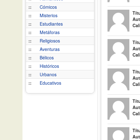
::
Cómicos
Tít
::
Misterios
Aut
::
Estudiantes
Cal
::
Metáforas
::
Religiosos
Tít
Aut
::
Aventuras
Cal
::
Bélicos
::
Históricos
Tít
::
Urbanos
Aut
::
Educativos
Cal
Tít
Aut
Cal
Tít
Aut