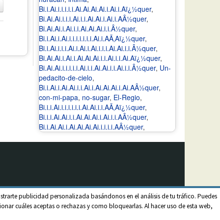
Bi.i.Ai.i.i.i.i.i.Ai.Ai.Ai.Ai.i.Ai.i.Aï¿½quer
,
Bi.Ai.Ai.i.i.i.Ai.i.i.Ai.Ai.i.Ai.i.AÂ½quer
,
Bi.Ai.Ai.i.Ai.i.i.Ai.Ai.Ai.i.i.Â½quer
,
Bi.i.Ai.i.Ai.i.i.i.i.i.i.i.Ai.i.AÃ‚Aï¿½quer
,
Bi.i.Ai.i.i.i.Ai.i.Ai.i.Ai.i.i.i.Ai.Ai.i.i.Â½quer
,
Bi.Ai.Ai.i.Ai.i.Ai.Ai.Ai.i.i.Ai.i.i.Ai.Aï¿½quer
,
Bi.Ai.Ai.i.i.i.i.i.Ai.i.i.Ai.Ai.i.i.Ai.i.i.Â½quer
,
Un-
pedacito-de-cielo
,
Bi.i.Ai.i.Ai.Ai.i.i.Ai.i.Ai.Ai.Ai.i.Ai.AÂ½quer
,
con-mi-papa
,
no-sugar
,
El-Regio
,
Bi.i.i.Ai.i.i.i.i.i.i.Ai.Ai.i.i.AÃ‚Aï¿½quer
,
Bi.i.i.Ai.Ai.i.i.Ai.Ai.Ai.i.Ai.i.i.AÂ½quer
,
Bi.i.Ai.Ai.i.Ai.Ai.Ai.Ai.i.i.i.i.AÂ½quer
,
strarte publicidad personalizada basándonos en el análisis de tu tráfico. Puedes
onar cuáles aceptas o rechazas y como bloquearlas. Al hacer uso de esta web,