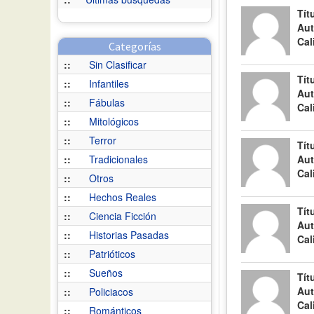
Tít
Aut
Cal
Categorías
::
Sin Clasificar
Tít
::
Infantiles
Aut
::
Fábulas
Cal
::
Mitológicos
::
Terror
Tít
::
Tradicionales
Aut
Cal
::
Otros
::
Hechos Reales
Tít
::
Ciencia Ficción
Aut
::
Historias Pasadas
Cal
::
Patrióticos
::
Sueños
Tít
Aut
::
Policiacos
Cal
::
Románticos