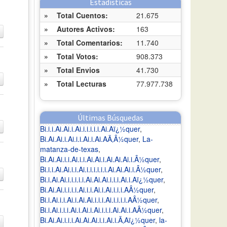
Estadísticas
»
Total Cuentos:
21.675
»
Autores Activos:
163
»
Total Comentarios:
11.740
»
Total Votos:
908.373
»
Total Envios
41.730
»
Total Lecturas
77.977.738
Últimas Búsquedas
Bi.i.i.Ai.Ai.i.Ai.i.i.i.i.i.Ai.Aï¿½quer
,
Bi.Ai.Ai.i.Ai.i.i.Ai.i.Ai.AÃ‚Â½quer
,
La-
matanza-de-texas
,
Bi.Ai.Ai.i.i.Ai.i.i.Ai.Ai.i.Ai.Ai.Ai.i.Â½quer
,
Bi.i.i.Ai.Ai.i.i.Ai.i.i.i.i.i.i.Ai.Ai.Ai.i.Â½quer
,
Bi.i.Ai.Ai.i.i.i.i.i.Ai.Ai.Ai.i.i.i.Ai.i.Aï¿½quer
,
Bi.Ai.Ai.i.i.i.i.Ai.i.i.Ai.i.Ai.i.i.i.AÂ½quer
,
Bi.i.Ai.i.i.Ai.i.Ai.Ai.i.i.i.Ai.i.i.i.i.AÂ½quer
,
Bi.i.Ai.i.i.i.Ai.i.Ai.i.Ai.i.i.i.Ai.Ai.i.AÂ½quer
,
Bi.Ai.Ai.i.i.i.Ai.Ai.Ai.i.i.Ai.i.Ã‚Aï¿½quer
,
la-