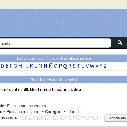
Listado de los títulos alfabéticamente
D
E
F
G
H
I
J
K
L
M
N
Ñ
O
P
Q
R
S
T
U
V
W
X
Y
Z
Resultados del buscador
 un total de
30
. Mostrando la página
1
de
3
ulo:
El visitante misterioso
or:
Buscacuentos.com ~
Categoría:
Infantiles
ificación:
Leer cuento