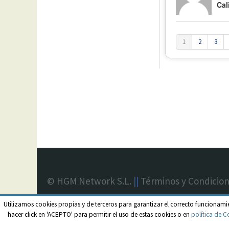
Cal
1
2
3
© HGM Network S.L.
||
Términos y Condicio
Utilizamos cookies propias y de terceros para garantizar el correcto funcionami
hacer click en 'ACEPTO' para permitir el uso de estas cookies o en
política de C