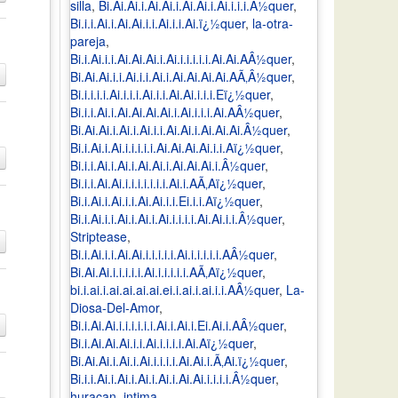
silla
,
Bi.Ai.Ai.i.Ai.Ai.i.Ai.Ai.i.Ai.i.i.i.Â½quer
,
Bi.i.i.Ai.i.Ai.Ai.i.i.Ai.i.i.Ai.ï¿½quer
,
la-otra-
pareja
,
Bi.i.Ai.i.i.Ai.Ai.Ai.i.Ai.i.i.i.i.i.Ai.Ai.AÂ½quer
,
Bi.Ai.Ai.i.i.Ai.i.i.Ai.i.Ai.Ai.Ai.Ai.AÃ‚Â½quer
,
Bi.i.i.i.i.Ai.i.i.i.Ai.i.i.Ai.Ai.i.i.i.Eï¿½quer
,
Bi.i.i.Ai.i.Ai.Ai.Ai.Ai.i.Ai.i.i.i.Ai.AÂ½quer
,
Bi.Ai.Ai.i.Ai.i.Ai.i.i.Ai.Ai.i.Ai.Ai.Ai.Â½quer
,
Bi.i.Ai.i.Ai.i.i.i.i.i.Ai.Ai.Ai.Ai.i.i.Aï¿½quer
,
Bi.i.i.Ai.i.Ai.i.Ai.Ai.i.Ai.Ai.Ai.i.Â½quer
,
Bi.i.i.Ai.Ai.i.i.i.i.i.i.i.Ai.i.AÃ‚Aï¿½quer
,
Bi.i.Ai.i.Ai.i.i.Ai.Ai.i.i.Ei.i.i.Aï¿½quer
,
Bi.i.Ai.i.i.Ai.i.Ai.i.Ai.i.i.i.i.Ai.Ai.i.i.Â½quer
,
Striptease
,
Bi.i.Ai.i.i.Ai.Ai.i.i.i.i.i.Ai.i.i.i.i.i.AÂ½quer
,
Bi.Ai.Ai.i.i.i.i.i.Ai.i.i.i.i.i.AÃ‚Aï¿½quer
,
bi.i.ai.i.ai.ai.ai.ai.ei.i.ai.i.ai.i.i.AÂ½quer
,
La-
Diosa-Del-Amor
,
Bi.i.Ai.Ai.i.i.i.i.i.i.Ai.i.Ai.i.Ei.Ai.i.AÂ½quer
,
Bi.i.Ai.Ai.Ai.i.i.Ai.i.i.i.i.Ai.Aï¿½quer
,
Bi.Ai.Ai.i.Ai.i.Ai.i.i.i.i.Ai.Ai.i.Ã‚Ai.ï¿½quer
,
Bi.i.i.Ai.i.Ai.i.Ai.i.Ai.i.Ai.Ai.i.i.i.i.Â½quer
,
huracan
,
intima
,