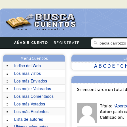
AÑADIR CUENTO
REGÍSTRATE
Menu Cuentos
L
A
B
C
D
E
F
G
::
Indice del Web
::
Los más vistos
::
Los más Enviados
::
Los mejor Valorados
Se encontraron un total 
::
Los más Comentados
::
Los más Votados
Título:
"Aborto
::
Los más Recientes
Autor:
paola c
Calificación:
::
Lista de autores
::
Últimas búsquedas