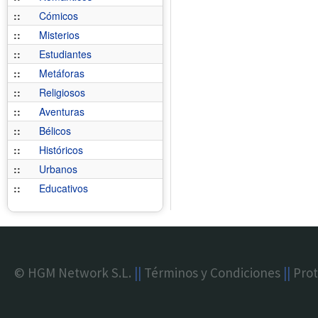
::
Cómicos
::
Misterios
::
Estudiantes
::
Metáforas
::
Religiosos
::
Aventuras
::
Bélicos
::
Históricos
::
Urbanos
::
Educativos
© HGM Network S.L.
||
Términos y Condiciones
||
Prot