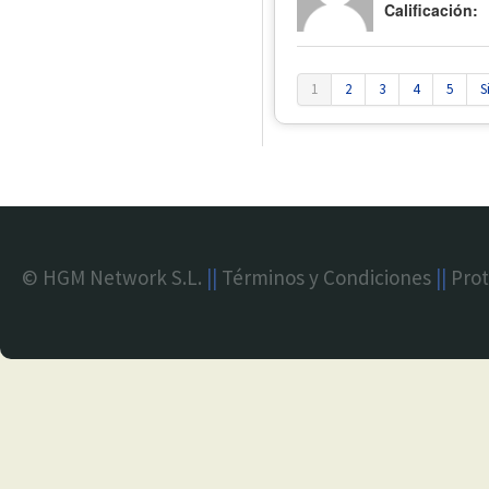
Calificación:
1
2
3
4
5
S
© HGM Network S.L.
||
Términos y Condiciones
||
Prot