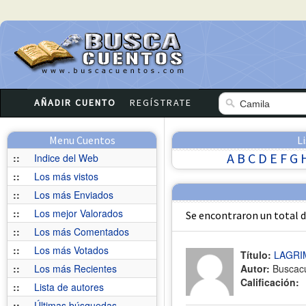
AÑADIR CUENTO
REGÍSTRATE
Menu Cuentos
L
A
B
C
D
E
F
G
::
Indice del Web
::
Los más vistos
::
Los más Enviados
::
Los mejor Valorados
Se encontraron un total 
::
Los más Comentados
::
Los más Votados
Título:
LAGRI
::
Los más Recientes
Autor:
Buscac
Calificación:
::
Lista de autores
::
Últimas búsquedas