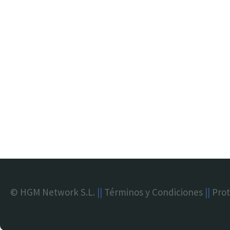
© HGM Network S.L.
||
Términos y Condiciones
||
Prot