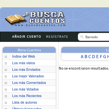
AÑADIR CUENTO
REGÍSTRATE
Menu Cuentos
L
A
B
C
D
E
F
G
::
Indice del Web
::
Los más vistos
No se encontraron resultados.
::
Los más Enviados
::
Los mejor Valorados
::
Los más Comentados
::
Los más Votados
::
Los más Recientes
::
Lista de autores
::
Últimas búsquedas