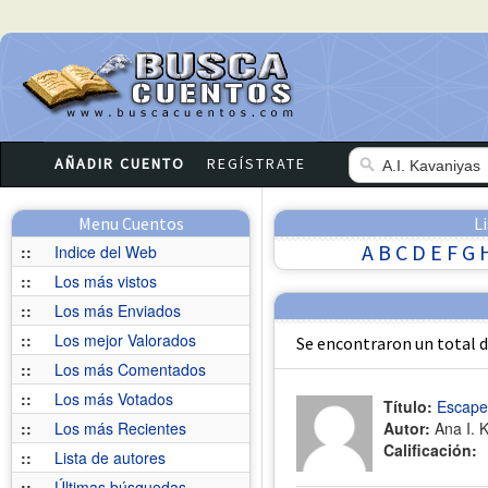
AÑADIR CUENTO
REGÍSTRATE
Menu Cuentos
L
A
B
C
D
E
F
G
::
Indice del Web
::
Los más vistos
::
Los más Enviados
::
Los mejor Valorados
Se encontraron un total 
::
Los más Comentados
::
Los más Votados
Título:
Escape
::
Los más Recientes
Autor:
Ana I. 
Calificación:
::
Lista de autores
::
Últimas búsquedas