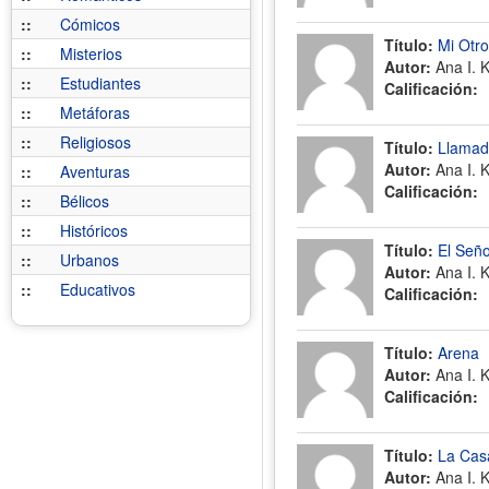
::
Cómicos
Título:
Mi Otro
::
Misterios
Autor:
Ana I. 
::
Estudiantes
Calificación:
::
Metáforas
::
Religiosos
Título:
Llamada
Autor:
Ana I. 
::
Aventuras
Calificación:
::
Bélicos
::
Históricos
Título:
El Seño
::
Urbanos
Autor:
Ana I. 
::
Educativos
Calificación:
Título:
Arena
Autor:
Ana I. 
Calificación:
Título:
La Cas
Autor:
Ana I. 