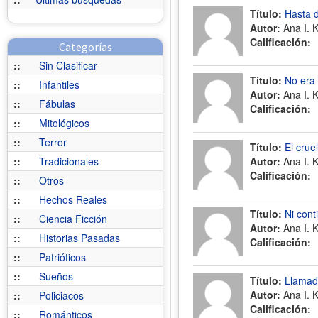
Título:
Hasta d
Autor:
Ana I. 
Calificación:
Categorías
::
Sin Clasificar
Título:
No era 
::
Infantiles
Autor:
Ana I. 
::
Fábulas
Calificación:
::
Mitológicos
::
Terror
Título:
El cruel
::
Tradicionales
Autor:
Ana I. 
Calificación:
::
Otros
::
Hechos Reales
Título:
Ni conti
::
Ciencia Ficción
Autor:
Ana I. 
::
Historias Pasadas
Calificación:
::
Patrióticos
::
Sueños
Título:
Llamad
Autor:
Ana I. 
::
Policiacos
Calificación:
::
Románticos