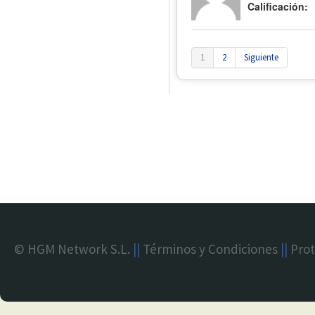
Calificación:
1
2
Siguiente
© HGM Network S.L.
||
Términos y Condiciones
||
Prot