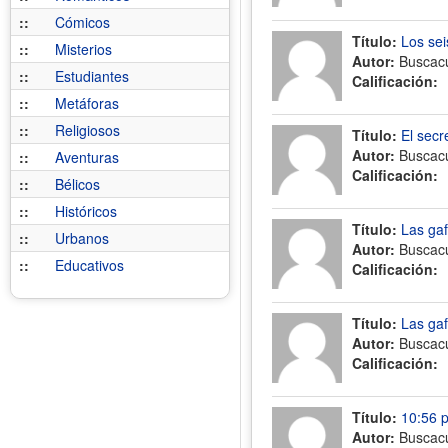
::
Cómicos
Título:
Los sei
::
Misterios
Autor:
Buscac
::
Estudiantes
Calificación:
::
Metáforas
::
Religiosos
Título:
El secr
Autor:
Buscac
::
Aventuras
Calificación:
::
Bélicos
::
Históricos
Título:
Las ga
::
Urbanos
Autor:
Buscac
::
Educativos
Calificación:
Título:
Las ga
Autor:
Buscac
Calificación:
Título:
10:56 
Autor:
Buscac