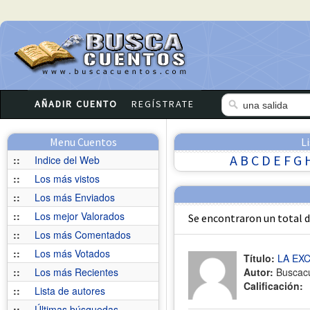
AÑADIR CUENTO
REGÍSTRATE
Menu Cuentos
L
A
B
C
D
E
F
G
::
Indice del Web
::
Los más vistos
::
Los más Enviados
::
Los mejor Valorados
Se encontraron un total 
::
Los más Comentados
::
Los más Votados
Título:
LA EX
::
Los más Recientes
Autor:
Buscac
Calificación:
::
Lista de autores
::
Últimas búsquedas