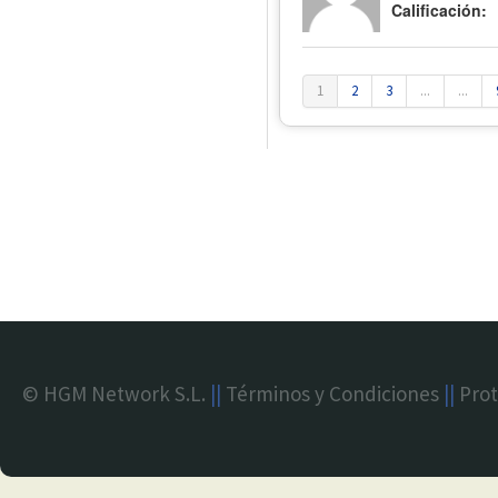
Calificación:
1
2
3
...
...
© HGM Network S.L.
||
Términos y Condiciones
||
Prot