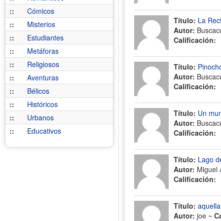
::
Cómicos
Título:
La Rect
::
Misterios
Autor:
Buscac
::
Estudiantes
Calificación:
::
Metáforas
::
Religiosos
Título:
Pinoch
Autor:
Buscac
::
Aventuras
Calificación:
::
Bélicos
::
Históricos
Título:
Un mun
::
Urbanos
Autor:
Buscac
::
Educativos
Calificación:
Título:
Lago d
Autor:
Miguel 
Calificación:
Título:
aquella
Autor:
joe ~
C