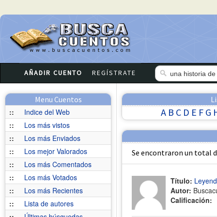
AÑADIR CUENTO
REGÍSTRATE
Menu Cuentos
L
A
B
C
D
E
F
G
::
Indice del Web
::
Los más vistos
::
Los más Enviados
::
Los mejor Valorados
Se encontraron un total 
::
Los más Comentados
::
Los más Votados
Título:
Leyenda
::
Los más Recientes
Autor:
Buscac
Calificación:
::
Lista de autores
::
Últimas búsquedas