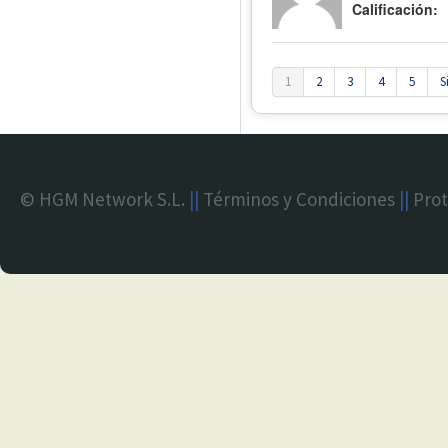
Calificación:
1
2
3
4
5
S
© HGM Network S.L.
||
Términos y Condiciones
||
Prot