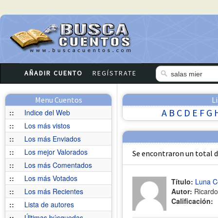
AÑADIR CUENTO
REGÍSTRATE
Menu Cuentos
L
A
B
C
D
E
F
G
::
Indice del Web
::
Los más vistos
::
Los más Enviados
::
Los mejor Valorados
Se encontraron un total 
::
Los más Comentados
::
Los más Votados
Título:
Luna C
::
Los más Recientes
Autor:
Ricardo
Calificación:
::
Lista de autores
::
Últimas búsquedas