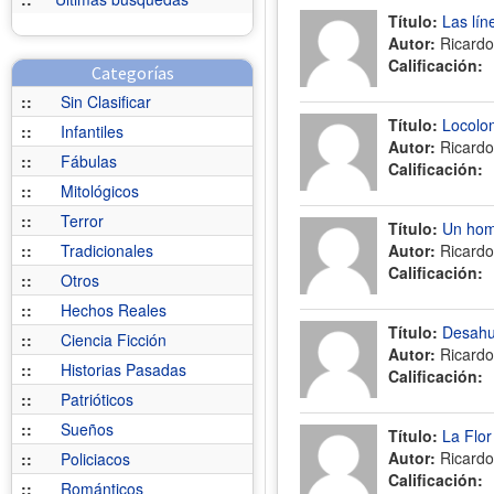
Título:
Las lín
Autor:
Ricardo
Calificación:
Categorías
::
Sin Clasificar
Título:
Locolo
::
Infantiles
Autor:
Ricardo
::
Fábulas
Calificación:
::
Mitológicos
::
Terror
Título:
Un hom
::
Tradicionales
Autor:
Ricardo
Calificación:
::
Otros
::
Hechos Reales
Título:
Desahuc
::
Ciencia Ficción
Autor:
Ricardo
::
Historias Pasadas
Calificación:
::
Patrióticos
::
Sueños
Título:
La Flor
Autor:
Ricardo
::
Policiacos
Calificación:
::
Románticos