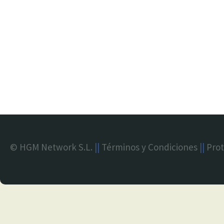
© HGM Network S.L.
||
Términos y Condiciones
||
Prot