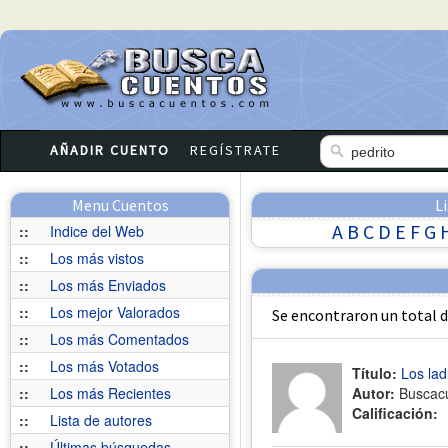
AÑADIR CUENTO
REGÍSTRATE
Menu Cuentos
L
A
B
C
D
E
F
G
::
Indice del Web
::
Los más vistos
::
Los más Enviados
::
Los mejor Valorados
Se encontraron un total 
::
Los más Comentados
::
Los más Votados
Título:
Los la
::
Los más Recientes
Autor:
Buscac
Calificación:
::
Lista de autores
::
Últimas búsquedas