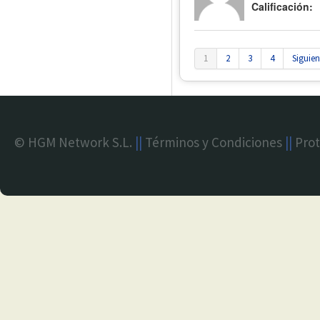
Calificación:
1
2
3
4
Siguien
© HGM Network S.L.
||
Términos y Condiciones
||
Prot