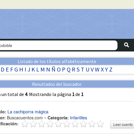
Listado de los títulos alfabéticamente
D
E
F
G
H
I
J
K
L
M
N
Ñ
O
P
Q
R
S
T
U
V
W
X
Y
Z
Resultados del buscador
 un total de
4
. Mostrando la página
1
de
1
ulo:
La cachiporra mágica
or:
Buscacuentos.com ~
Categoría:
Infantiles
ificación:
Leer cuento