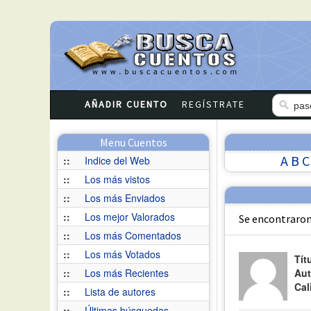
AÑADIR CUENTO
REGÍSTRATE
Menu Cuentos
A
B
C
::
Indice del Web
::
Los más vistos
::
Los más Enviados
::
Los mejor Valorados
Se encontraron
::
Los más Comentados
::
Los más Votados
Tít
::
Los más Recientes
Aut
Cal
::
Lista de autores
::
Últimas búsquedas