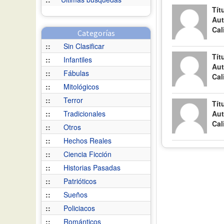
Tít
Aut
Cal
Categorías
::
Sin Clasificar
Tít
::
Infantiles
Aut
::
Fábulas
Cal
::
Mitológicos
::
Terror
Tít
::
Tradicionales
Aut
Cal
::
Otros
::
Hechos Reales
::
Ciencia Ficción
::
Historias Pasadas
::
Patrióticos
::
Sueños
::
Policiacos
::
Románticos