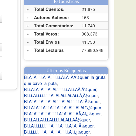
Estadísticas
»
Total Cuentos:
21.675
»
Autores Activos:
163
»
Total Comentarios:
11.740
»
Total Votos:
908.373
»
Total Envios
41.730
»
Total Lecturas
77.980.948
Últimas Búsquedas
Bi.Ai.Ai.i.i.Ai.Ai.i.i.i.i.Ai.Ai.AÂ½quer
,
la-gruta-
que-cavo-la-puta
,
Bi.i.Ai.Ai.Ai.i.Ai.Ai.i.i.i.i.i.Ai.i.AÃ‚Â½quer
,
Bi.i.i.Ai.i.i.i.i.i.i.Ai.Ai.Ai.i.Ai.Ai.i.Ã‚Â½quer
,
Bi.Ai.Ai.i.Ai.i.Ai.Ai.i.i.Ai.Ai.i.i.i.i.Ai.Â½quer
,
Bi.i.Ai.Ai.i.Ai.i.Ai.i.Ai.i.Ai.Ai.i.Ai.Ai.ï¿½quer
,
Bi.Ai.Ai.i.Ai.i.Ai.i.i.i.Ai.Ai.Ai.i.AÃ‚Aï¿½quer
,
Bi.i.i.Ai.i.Ai.i.i.Ai.i.i.i.Ai.Ai.i.AÂ½quer
,
Bi.i.Ai.i.i.i.i.i.i.i.Ai.i.i.Ai.i.i.Ai.Ai.Â½quer
,
Bi.i.i.i.i.i.i.i.Ai.i.Ai.i.Ai.i.i.i.Ai.ï¿½quer
,