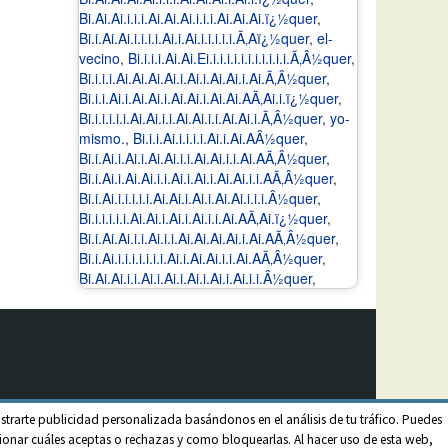
Bi.Ai.Ai.i.i.i.Ai.Ai.Ai.i.i.i.Ai.Ai.Ai.ï¿½quer
,
Bi.i.Ai.Ai.i.i.i.i.Ai.i.Ai.i.i.i.i.i.Ã‚Aï¿½quer
,
el-
vecino
,
Bi.i.i.i.Ai.Ai.Ei.i.i.i.i.i.i.i.i.i.i.i.Ã‚Â½quer
,
Bi.i.i.i.Ai.Ai.Ai.Ai.i.Ai.i.Ai.Ai.i.Ai.Ã‚Â½quer
,
Bi.i.i.Ai.i.Ai.Ai.i.Ai.Ai.i.Ai.Ai.AÃ‚Ai.i.ï¿½quer
,
Bi.i.i.i.i.i.Ai.Ai.i.i.Ai.Ai.i.i.Ai.Ai.i.Ã‚Â½quer
,
yo-
mismo.
,
Bi.i.i.Ai.i.i.i.i.Ai.i.Ai.AÂ½quer
,
Bi.i.Ai.i.Ai.i.Ai.Ai.i.i.Ai.Ai.i.i.Ai.AÃ‚Â½quer
,
Bi.i.Ai.i.Ai.Ai.i.i.Ai.i.Ai.i.Ai.Ai.i.i.AÃ‚Â½quer
,
Bi.i.Ai.i.i.i.i.i.Ai.Ai.i.Ai.i.Ai.Ai.i.i.i.Â½quer
,
Bi.i.i.i.i.i.Ai.Ai.i.Ai.i.Ai.i.i.Ai.AÃ‚Ai.ï¿½quer
,
Bi.i.Ai.Ai.i.i.Ai.i.i.Ai.Ai.Ai.Ai.i.Ai.AÃ‚Â½quer
,
Bi.i.Ai.i.i.i.i.i.i.i.Ai.i.Ai.Ai.i.i.Ai.AÃ‚Â½quer
,
Bi.Ai.Ai.i.i.Ai.i.Ai.i.Ai.i.Ai.i.Ai.i.i.Â½quer
,
strarte publicidad personalizada basándonos en el análisis de tu tráfico. Puedes
onar cuáles aceptas o rechazas y como bloquearlas. Al hacer uso de esta web,