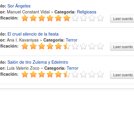
ulo:
Sor Ángeles
or:
Manuel Constant Vidal ~
Categoría:
Religiosos
ificación:
Leer cuento
ulo:
El cruel silencio de la fiesta
or:
Ana I. Kavaniyas ~
Categoría:
Terror
ificación:
Leer cuento
ulo:
Salón de tiro Zulema y Edelmiro
or:
Luis Valerio Zoco ~
Categoría:
Terror
ificación:
Leer cuento