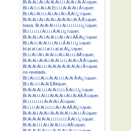
Bi.Ai.Ai.i.Ai.i.Ai.Ai.Ai.i.i.i.Ai.Ai.i.Ai.Â½quer
,
Bi.i.Ai.i.i.i.Ai.i.Ai.Ei.i.i.i.Ai.Ai.Ai.i.Â½quer
,
Bi.i.Ai.i.Ai.i.i.i.Ai.i.Ai.i.Ai.i.Ã‚Ai.ï¿½quer
,
Bi.Ai.Ai.i.Ai.i.Ai.Ai.i.Ai.Ai.Ai.i.Ai.Ã‚Â½quer
,
tosca
,
Bi.Ai.Ai.Ai.i.i.i.i.Ai.i.i.i.i.i.i.i.ï¿½quer
,
Bi.i.i.i.i.i.i.i.Ai.i.i.i.Ã‚Ai.i.ï¿½quer
,
Bi.Ai.Ai.i.Ai.i.Ai.Ai.i.i.Ai.i.Ai.i.AÃ‚Aï¿½quer
,
Bi.i.Ai.i.i.Ai.Ai.i.i.i.Ai.i.i.Ã‚Ai.i.i.ï¿½quer
,
bi.ai.ai.i.ai.i.i.ai.i.i.ai.ai.Aï¿½quer
,
Bi.i.i.Ai.i.Ai.i.Ai.Ai.i.i.Ai.i.Ai.i.i.i.AÂ½quer
,
Bi.Ai.Ai.i.Ai.Ai.i.Ai.Ai.i.i.i.i.Ai.Ai.i.Ã‚Â½quer
,
Bi.Ai.Ai.Ai.i.i.i.Ai.Ai.Ai.Ai.Ai.Ai.Ai.i.Â½quer
,
no-revelado
,
Bi.i.Ai.i.i.i.Ai.i.i.Ai.Ai.i.i.i.Ai.Ai.Ã‚Aï¿½quer
,
Bi.i.Ai.i.i.i.Ai.Ai.EÅ¥quer
,
Bi.Ai.Ai.Ai.i.i.i.Ai.Ai.i.i.i.i.Ã‚Ai.i.i.ï¿½quer
,
Bi.Ai.Ai.i.i.Ai.i.i.Ai.Ai.Ai.i.Ai.i.Ai.AÃ‚Â½quer
,
Bi.i.i.i.i.i.i.i.i.Ai.Ai.Ai.i.Â½quer
,
Bi.i.i.i.i.Ai.Ai.i.i.i.i.i.Ai.i.Ai.AÃ‚Aï¿½quer
,
Bi.Ai.Ai.i.Ai.Ai.i.Ai.Ai.Ai.Ai.i.i.Ai.i.i.Â½quer
,
Bi.Ai.Ai.Ai.Ai.Ai.i.i.i.i.i.i.i.i.Ã‚Ai.i.ï¿½quer
,
Bi.Ai.Ai.i.i.i.Ai.i.Ai.Ai.i.i.i.i.AÂ½quer
,
Bi.Ai.Ai.Ai.Ai.i.i.i.Ai.Ai.Ai.i.Ai.i.ï¿½quer
,