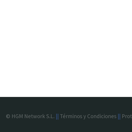
© HGM Network S.L.
||
Términos y Condiciones
||
Prot