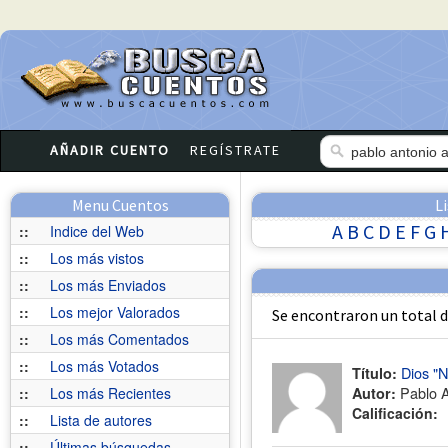
AÑADIR CUENTO
REGÍSTRATE
Menu Cuentos
L
A
B
C
D
E
F
G
::
Indice del Web
::
Los más vistos
::
Los más Enviados
::
Los mejor Valorados
Se encontraron un total 
::
Los más Comentados
::
Los más Votados
Dios "
Título:
Pablo A
::
Los más Recientes
Autor:
Calificación:
::
Lista de autores
::
Últimas búsquedas