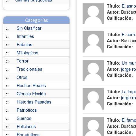
Título:
El asno
Autor:
Buscac
Calificación:
Categorías
::
Sin Clasificar
Título:
El cerr
::
Infantiles
Autor:
Buscac
::
Fábulas
Calificación:
::
Mitológicos
::
Terror
Título:
Un mund
::
Tradicionales
Autor:
jorge r
Calificación:
::
Otros
::
Hechos Reales
Título:
La impo
::
Ciencia Ficción
Autor:
jorge r
::
Historias Pasadas
Calificación:
::
Patrióticos
::
Sueños
Título:
El fam
Autor:
Buscac
::
Policiacos
Calificación:
::
Románticos