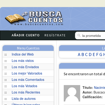
AÑADIR CUENTO
REGÍSTRATE
Menu Cuentos
L
A
B
C
D
E
F
G
::
Indice del Web
::
Los más vistos
::
Los más Enviados
::
Los mejor Valorados
Se encontraron un total 
::
Los más Comentados
::
Los más Votados
Título:
Nacimi
::
Los más Recientes
Autor:
Buscac
Calificación:
::
Lista de autores
::
Últimas búsquedas