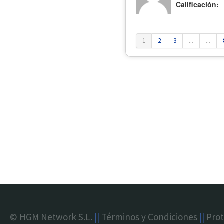
Calificación:
1
2
3
...
...
© HGM Network S.L.
||
Términos y Condiciones
||
Prot