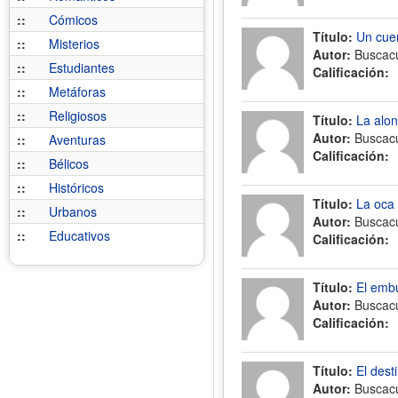
::
Cómicos
Título:
Un cue
::
Misterios
Autor:
Buscac
::
Estudiantes
Calificación:
::
Metáforas
::
Religiosos
Título:
La alo
Autor:
Buscac
::
Aventuras
Calificación:
::
Bélicos
::
Históricos
Título:
La oca
::
Urbanos
Autor:
Buscac
::
Educativos
Calificación:
Título:
El emb
Autor:
Buscac
Calificación:
Título:
El dest
Autor:
Buscac