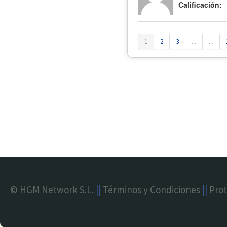
Calificación:
1
2
3
...
...
© HGM Network S.L.
||
Términos y Condiciones
||
Prot