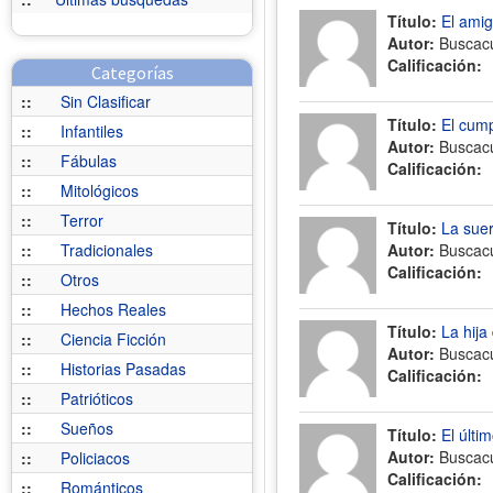
Título:
El amig
Autor:
Buscac
Calificación:
Categorías
::
Sin Clasificar
Título:
El cump
::
Infantiles
Autor:
Buscac
::
Fábulas
Calificación:
::
Mitológicos
::
Terror
Título:
La suer
::
Tradicionales
Autor:
Buscac
Calificación:
::
Otros
::
Hechos Reales
Título:
La hija
::
Ciencia Ficción
Autor:
Buscac
::
Historias Pasadas
Calificación:
::
Patrióticos
::
Sueños
Título:
El últi
Autor:
Buscac
::
Policiacos
Calificación:
::
Románticos