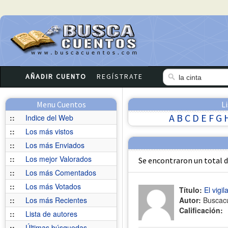
AÑADIR CUENTO
REGÍSTRATE
Menu Cuentos
L
A
B
C
D
E
F
G
::
Indice del Web
::
Los más vistos
::
Los más Enviados
::
Los mejor Valorados
Se encontraron un total 
::
Los más Comentados
::
Los más Votados
Título:
El vigil
::
Los más Recientes
Autor:
Buscac
Calificación:
::
Lista de autores
::
Últimas búsquedas