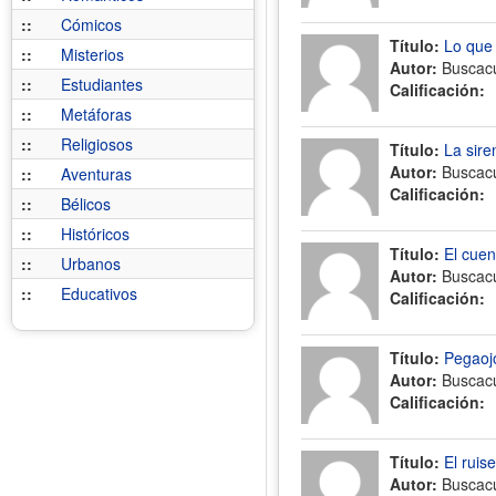
::
Cómicos
Título:
Lo que 
::
Misterios
Autor:
Buscac
::
Estudiantes
Calificación:
::
Metáforas
::
Religiosos
Título:
La sire
Autor:
Buscac
::
Aventuras
Calificación:
::
Bélicos
::
Históricos
Título:
El cuen
::
Urbanos
Autor:
Buscac
::
Educativos
Calificación:
Título:
Pegaoj
Autor:
Buscac
Calificación:
Título:
El ruis
Autor:
Buscac