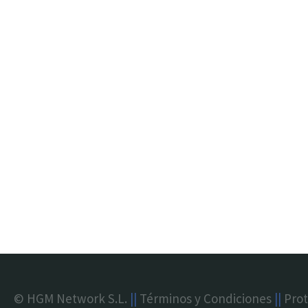
© HGM Network S.L.
||
Términos y Condiciones
||
Prot