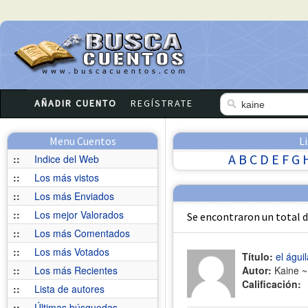
AÑADIR CUENTO
REGÍSTRATE
Menu Cuentos
L
A
B
C
D
E
F
G
::
Indice del Web
::
Los más vistos
::
Los más Enviados
::
Los mejor Valorados
Se encontraron un total 
::
Los más Comentados
::
Los más Votados
Título:
el águil
::
Los más Recientes
Autor:
Kaine 
Calificación:
::
Lista de autores
::
Últimas búsquedas