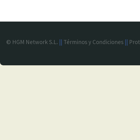
© HGM Network S.L.
||
Términos y Condiciones
||
Prot