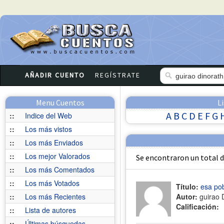
AÑADIR CUENTO
REGÍSTRATE
Menu Cuentos
L
A
B
C
D
E
F
G
::
Indice del Web
::
Los más vistos
::
Los más Enviados
::
Los mejor Valorados
Se encontraron un total 
::
Los más Comentados
::
Los más Votados
Título:
esa po
::
Los más Recientes
Autor:
guirao 
Calificación:
::
Lista de autores
::
Últimas búsquedas