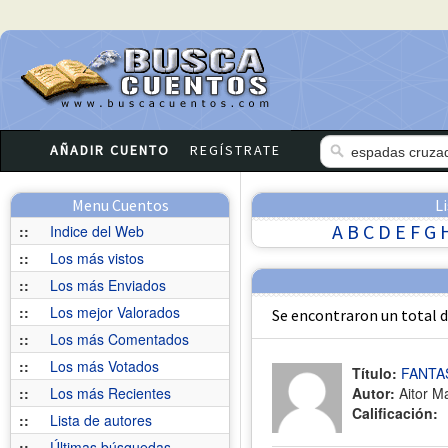
AÑADIR CUENTO
REGÍSTRATE
Menu Cuentos
L
A
B
C
D
E
F
G
::
Indice del Web
::
Los más vistos
::
Los más Enviados
::
Los mejor Valorados
Se encontraron un total 
::
Los más Comentados
::
Los más Votados
Título:
FANTA
::
Los más Recientes
Autor:
Aitor M
Calificación:
::
Lista de autores
::
Últimas búsquedas