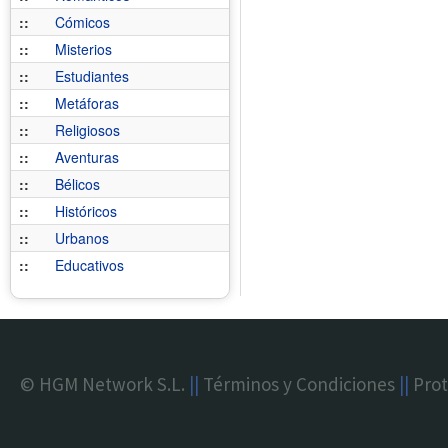
::
Cómicos
::
Misterios
::
Estudiantes
::
Metáforas
::
Religiosos
::
Aventuras
::
Bélicos
::
Históricos
::
Urbanos
::
Educativos
© HGM Network S.L.
||
Términos y Condiciones
||
Prot