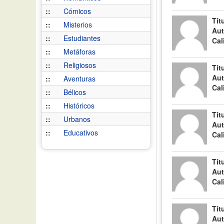
::
Cómicos
Tít
::
Misterios
Aut
::
Estudiantes
Cal
::
Metáforas
::
Religiosos
Tít
Aut
::
Aventuras
Cal
::
Bélicos
::
Históricos
Tít
::
Urbanos
Aut
::
Educativos
Cal
Tít
Aut
Cal
Tít
Aut