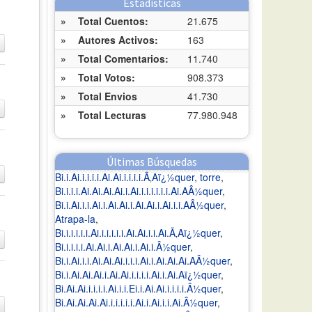
Estadísticas
»
Total Cuentos:
21.675
»
Autores Activos:
163
»
Total Comentarios:
11.740
»
Total Votos:
908.373
»
Total Envios
41.730
»
Total Lecturas
77.980.948
Últimas Búsquedas
Bi.i.Ai.i.i.i.i.Ai.Ai.i.i.i.i.Ã‚Aï¿½quer
,
torre
,
Bi.i.i.i.Ai.Ai.Ai.Ai.i.Ai.i.i.i.i.i.i.Ai.AÂ½quer
,
Bi.i.Ai.i.i.Ai.i.Ai.Ai.i.Ai.Ai.i.Ai.i.i.AÂ½quer
,
Atrapa-la
,
Bi.i.i.i.i.i.Ai.i.i.i.i.i.Ai.Ai.i.i.Ai.Ã‚Aï¿½quer
,
Bi.i.i.i.i.Ai.Ai.i.Ai.Ai.i.Ai.i.Â½quer
,
Bi.i.Ai.i.i.Ai.Ai.Ai.i.i.i.Ai.i.Ai.Ai.Ai.AÂ½quer
,
Bi.i.Ai.Ai.Ai.i.Ai.Ai.i.i.i.i.Ai.i.Ai.Aï¿½quer
,
Bi.Ai.Ai.i.i.i.i.Ai.i.i.Ei.i.Ai.Ai.i.i.i.i.Â½quer
,
Bi.Ai.Ai.Ai.Ai.i.i.i.i.i.Ai.i.Ai.i.i.Ai.Â½quer
,