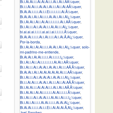
Bi.i.Ai.Ai.i.i.Ai.Ai.Ai.i.i.Ai.i.Ai.i.AÂ½quer
,
Bi.i.i.Ai.Ai.i.i.Ai.Ai.i.Ai.i.i.Ai.i.Ai.AÂ½quer
,
Bi.Ai.Ai.i.i.i.i.Ai.i.i.Ei.i.i.i.i.i.i.Ai.Â½quer
,
Bi.Ai.Ai.i.Ai.i.Ai.i.i.i.Ai.Ai.i.Ai.i.Aï¿½quer
,
Bi.i.Ai.Ai.i.Ai.i.Ai.Ai.i.i.i.i.i.i.Ai.i.AÂ½quer
,
Bi.i.Ai.i.i.Ai.i.Ai.Ai.i.i.Ai.Ai.i.i.Aï¿½quer
,
bi.ai.ai.ai.i.i.i.i.ai.ai.i.ai.i.i.i.i.i.Â½quer
,
Bi.Ai.Ai.i.i.i.i.Ai.i.Ai.i.i.i.Ai.i.Ai.Ã‚Aï¿½quer
,
Por-la-borda
,
Bi.i.Ai.Ai.i.Ai.Ai.i.i.i.Ai.Ai.i.Ai.i.Aï¿½quer
,
solo-
mi-padrino-me-entiende
,
Bi.Ai.Ai.i.Ai.Ai.i.i.i.i.Ai.i.i.i.i.ï¿½quer
,
Bi.i.Ai.i.Ai.i.Ai.i.i.i.i.i.i.i.Ai.Ai.i.AÂ½quer
,
Bi.i.Ai.i.i.Ai.i.Ai.Ai.i.Ai.Ai.i.Ai.i.i.AÃ‚Â½quer
,
Bi.Ai.Ai.i.Ai.i.Ai.Ai.Ai.Ai.Ai.Ai.i.i.AÂ½quer
,
Bi.i.Ai.i.i.Ai.i.Ai.Ai.Ai.i.Ai.Ai.i.i.Aï¿½quer
,
Bi.i.i.Ai.Ai.i.i.Ai.Ai.i.Ai.i.i.Ai.i.Ai.AÃ‚Â½quer
,
Bi.i.Ai.Ai.i.i.Ai.Ai.Ai.i.i.Ai.i.Ai.i.AÃ‚Â½quer
,
Bi.i.Ai.Ai.i.Ai.Ai.i.i.i.i.i.Ai.Ai.i.i.i.i.Â½quer
,
Bi.i.Ai.i.i.Ai.i.Ai.Ai.i.i.Ai.Ai.i.Ai.i.i.ï¿½quer
,
Bi.i.Ai.i.Ai.i.i.i.Ai.Ai.i.i.i.i.Ai.Ai.Aï¿½quer
,
Bi.Ai.Ai.i.i.i.i.Ai.i.i.Ei.i.Ai.Ai.Ai.Ã‚Aï¿½quer
,
Joel-Sanchez
,