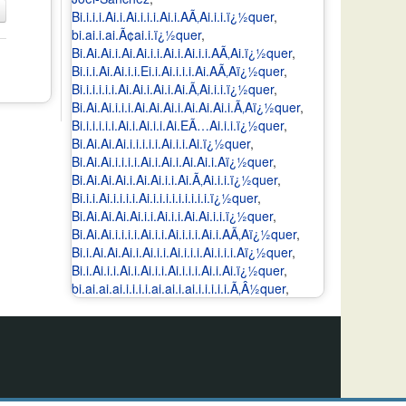
Bi.i.i.i.Ai.i.Ai.i.i.i.Ai.i.AÃ‚Ai.i.i.ï¿½quer
,
bi.ai.i.ai.Ã¢ai.i.ï¿½quer
,
Bi.Ai.Ai.i.Ai.Ai.i.i.Ai.i.Ai.i.i.AÃ‚Ai.ï¿½quer
,
Bi.i.i.Ai.Ai.i.i.Ei.i.Ai.i.i.i.Ai.AÃ‚Aï¿½quer
,
Bi.i.i.i.i.i.Ai.Ai.i.Ai.i.Ai.Ã‚Ai.i.i.ï¿½quer
,
Bi.Ai.Ai.i.i.i.Ai.Ai.Ai.i.Ai.Ai.Ai.i.Ã‚Aï¿½quer
,
Bi.i.i.i.i.i.Ai.i.Ai.i.i.Ai.EÃ…Ai.i.i.ï¿½quer
,
Bi.Ai.Ai.Ai.i.i.i.i.i.Ai.i.i.Ai.ï¿½quer
,
Bi.Ai.Ai.i.i.i.i.Ai.i.Ai.i.Ai.Ai.i.Aï¿½quer
,
Bi.Ai.Ai.Ai.i.Ai.Ai.i.i.Ai.Ã‚Ai.i.i.ï¿½quer
,
Bi.i.i.Ai.i.i.i.i.Ai.i.i.i.i.i.i.i.i.i.ï¿½quer
,
Bi.Ai.Ai.Ai.Ai.i.i.Ai.i.i.Ai.Ai.i.i.ï¿½quer
,
Bi.Ai.Ai.i.i.i.i.Ai.i.i.Ai.i.i.i.Ai.i.AÃ‚Aï¿½quer
,
Bi.i.Ai.Ai.Ai.i.Ai.i.i.Ai.i.i.i.Ai.i.i.i.Aï¿½quer
,
Bi.i.Ai.i.i.Ai.i.Ai.i.i.Ai.i.i.i.Ai.i.Ai.ï¿½quer
,
bi.ai.ai.ai.i.i.i.i.ai.ai.i.ai.i.i.i.i.i.Ã‚Â½quer
,