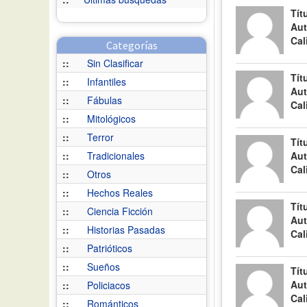
Tít
Aut
Cal
Categorías
::
Sin Clasificar
Tít
::
Infantiles
Aut
::
Fábulas
Cal
::
Mitológicos
::
Terror
Tít
::
Tradicionales
Aut
Cal
::
Otros
::
Hechos Reales
Tít
::
Ciencia Ficción
Aut
::
Historias Pasadas
Cal
::
Patrióticos
::
Sueños
Tít
Aut
::
Policiacos
Cal
::
Románticos