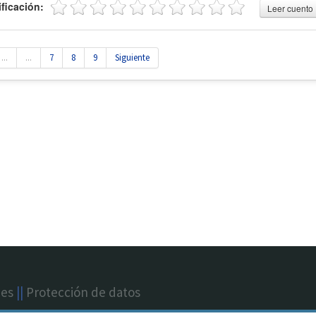
ificación:
Leer cuento
...
...
7
8
9
Siguiente
nes
||
Protección de datos