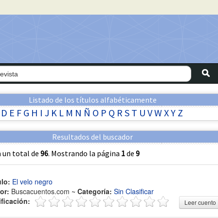
Listado de los títulos alfabéticamente
D
E
F
G
H
I
J
K
L
M
N
Ñ
O
P
Q
R
S
T
U
V
W
X
Y
Z
Resultados del buscador
 un total de
96
. Mostrando la página
1
de
9
ulo:
El velo negro
or:
Buscacuentos.com ~
Categoría:
Sin Clasificar
ificación:
Leer cuento