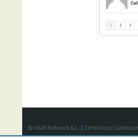
Cal
1
2
3
© HGM Network S.L.
||
Términos y Condicio