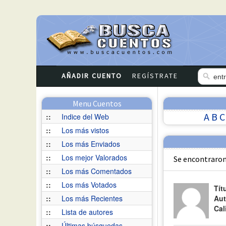
AÑADIR CUENTO
REGÍSTRATE
Menu Cuentos
A
B
C
::
Indice del Web
::
Los más vistos
::
Los más Enviados
::
Los mejor Valorados
Se encontraron
::
Los más Comentados
::
Los más Votados
Tít
::
Los más Recientes
Aut
Cal
::
Lista de autores
::
Últimas búsquedas