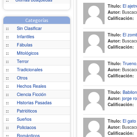
Título:
El ajet
Autor:
Buscac
Calificación:
Categorías
::
Sin Clasificar
Título:
El zom
::
Infantiles
Autor:
Buscac
::
Fábulas
Calificación:
::
Mitológicos
::
Terror
Título:
Trueno,
::
Tradicionales
Autor:
Buscac
Calificación:
::
Otros
::
Hechos Reales
Título:
Babilon
::
Ciencia Ficción
Autor:
jorge r
::
Historias Pasadas
Calificación:
::
Patrióticos
::
Sueños
Título:
El gato
Autor:
Buscac
::
Policiacos
Calificación:
::
Románticos