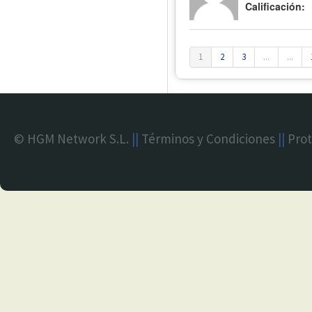
Calificación:
1
2
3
...
...
© HGM Network S.L.
||
Términos y Condiciones
||
Prot