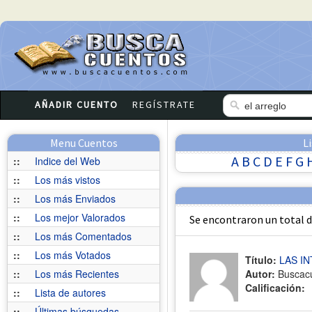
AÑADIR CUENTO
REGÍSTRATE
Menu Cuentos
L
A
B
C
D
E
F
G
::
Indice del Web
::
Los más vistos
::
Los más Enviados
::
Los mejor Valorados
Se encontraron un total 
::
Los más Comentados
::
Los más Votados
Título:
LAS I
::
Los más Recientes
Autor:
Buscac
Calificación:
::
Lista de autores
::
Últimas búsquedas