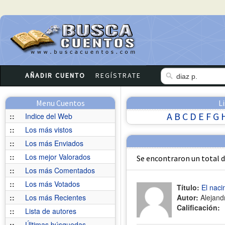
AÑADIR CUENTO
REGÍSTRATE
Menu Cuentos
L
A
B
C
D
E
F
G
::
Indice del Web
::
Los más vistos
::
Los más Enviados
::
Los mejor Valorados
Se encontraron un total 
::
Los más Comentados
::
Los más Votados
Título:
El naci
::
Los más Recientes
Autor:
Alejandr
Calificación:
::
Lista de autores
::
Últimas búsquedas