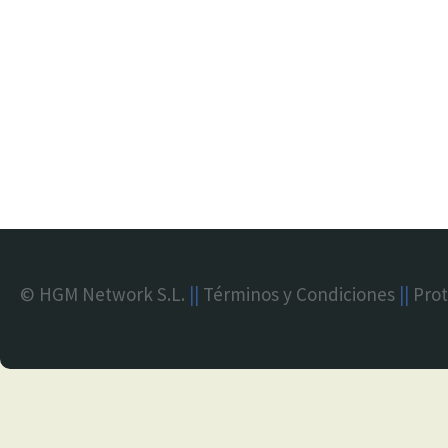
© HGM Network S.L.
||
Términos y Condiciones
||
Prot