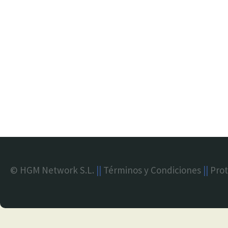
© HGM Network S.L.
||
Términos y Condiciones
||
Prot