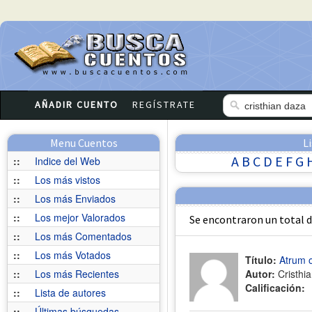
AÑADIR CUENTO
REGÍSTRATE
Menu Cuentos
L
A
B
C
D
E
F
G
::
Indice del Web
::
Los más vistos
::
Los más Enviados
::
Los mejor Valorados
Se encontraron un total 
::
Los más Comentados
::
Los más Votados
Título:
Atrum 
::
Los más Recientes
Autor:
Cristhi
Calificación:
::
Lista de autores
::
Últimas búsquedas