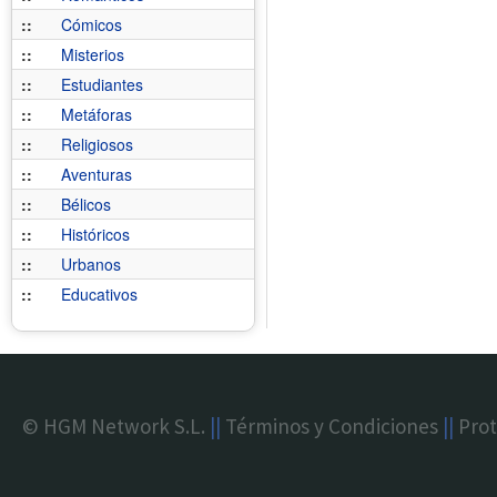
::
Cómicos
::
Misterios
::
Estudiantes
::
Metáforas
::
Religiosos
::
Aventuras
::
Bélicos
::
Históricos
::
Urbanos
::
Educativos
© HGM Network S.L.
||
Términos y Condiciones
||
Prot