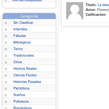
Título:
La desa
Autor:
Florenc
Calificación:
Categorías
::
Sin Clasificar
::
Infantiles
::
Fábulas
::
Mitológicos
::
Terror
::
Tradicionales
::
Otros
::
Hechos Reales
::
Ciencia Ficción
::
Historias Pasadas
::
Patrióticos
::
Sueños
::
Policiacos
::
Románticos