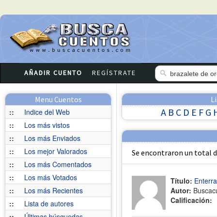
AÑADIR CUENTO
REGÍSTRATE
Menu Cuentos
L
A
B
C
D
E
F
G
::
Indice del Web
::
Los más vistos
::
Los más Enviados
::
Los mejor Valorados
Se encontraron un total 
::
Los más Comentados
::
Los más Votados
Título:
Enterra
::
Los más Recientes
Autor:
Buscac
Calificación:
::
Lista de autores
::
Últimas búsquedas