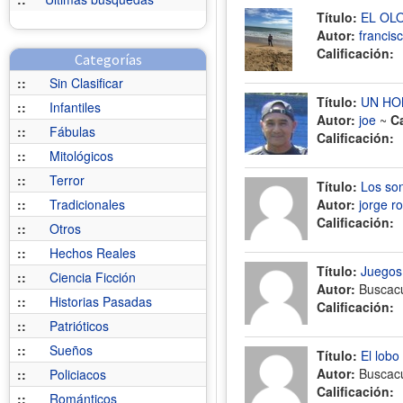
Título:
EL OLO
Autor:
francis
Calificación:
Categorías
::
Sin Clasificar
Título:
UN HO
::
Infantiles
Autor:
joe
~
C
::
Fábulas
Calificación:
::
Mitológicos
::
Terror
Título:
Los son
::
Tradicionales
Autor:
jorge r
Calificación:
::
Otros
::
Hechos Reales
Título:
Juegos
::
Ciencia Ficción
Autor:
Buscac
::
Historias Pasadas
Calificación:
::
Patrióticos
::
Sueños
Título:
El lobo
Autor:
Buscac
::
Policiacos
Calificación:
::
Románticos