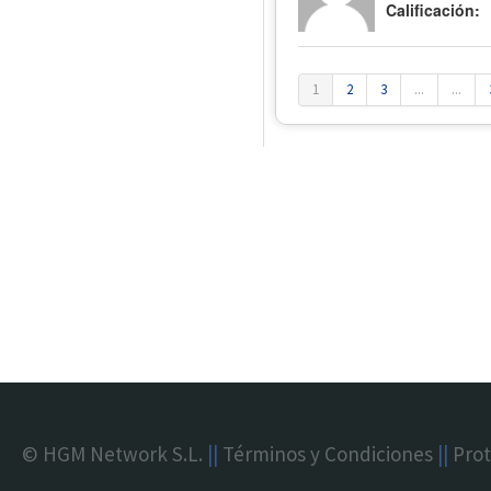
Calificación:
1
2
3
...
...
© HGM Network S.L.
||
Términos y Condiciones
||
Prot