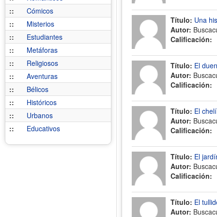
::
Cómicos
Título:
Una his
::
Misterios
Autor:
Buscac
::
Estudiantes
Calificación:
::
Metáforas
::
Religiosos
Título:
El duen
Autor:
Buscac
::
Aventuras
Calificación:
::
Bélicos
::
Históricos
Título:
El chel
::
Urbanos
Autor:
Buscac
::
Educativos
Calificación:
Título:
El jard
Autor:
Buscac
Calificación:
Título:
El tulli
Autor:
Buscac