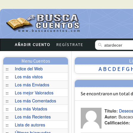
AÑADIR CUENTO
REGÍSTRATE
Menu Cuentos
L
A
B
C
D
E
F
G
::
Indice del Web
::
Los más vistos
::
Los más Enviados
::
Los mejor Valorados
Se encontraron un total 
::
Los más Comentados
::
Los más Votados
Título:
Deseo
::
Los más Recientes
Autor:
Buscac
Calificación:
::
Lista de autores
::
Últimas búsquedas