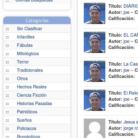
DIARI
Título:
joe
~
Autor:
C
Calificación:
Categorías
::
Sin Clasificar
EL CA
Título:
::
Infantiles
joe
~
Autor:
C
::
Fábulas
Calificación:
::
Mitológicos
::
Terror
La Cas
Título:
joe
~
::
Tradicionales
Autor:
C
Calificación:
::
Otros
::
Hechos Reales
El Relo
Título:
::
Ciencia Ficción
joe
~
Autor:
C
::
Historias Pasadas
Calificación:
::
Patrióticos
::
Sueños
Jesus 
Título:
jorge r
Autor:
::
Policiacos
Calificación:
::
Románticos