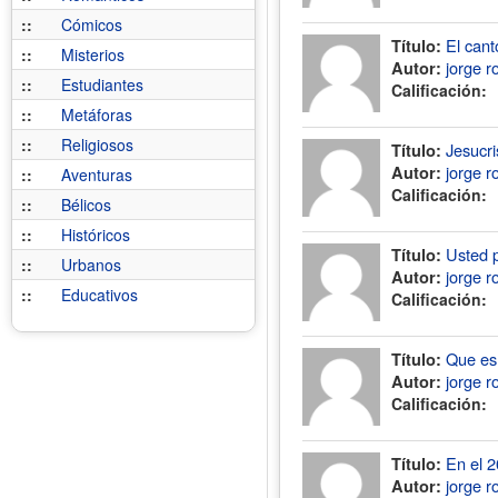
::
Cómicos
El cant
Título:
::
Misterios
jorge r
Autor:
::
Estudiantes
Calificación:
::
Metáforas
::
Religiosos
Jesucri
Título:
jorge r
Autor:
::
Aventuras
Calificación:
::
Bélicos
::
Históricos
Usted 
Título:
::
Urbanos
jorge r
Autor:
::
Educativos
Calificación:
Que es 
Título:
jorge r
Autor:
Calificación:
En el 2
Título:
jorge r
Autor: