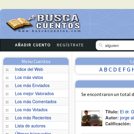
AÑADIR CUENTO
REGÍSTRATE
Menu Cuentos
L
A
B
C
D
E
F
G
::
Indice del Web
::
Los más vistos
::
Los más Enviados
::
Los mejor Valorados
Se encontraron un total 
::
Los más Comentados
::
Los más Votados
El dr. 
Título:
jorge a
::
Los más Recientes
Autor:
Calificación:
::
Lista de autores
::
Últimas búsquedas