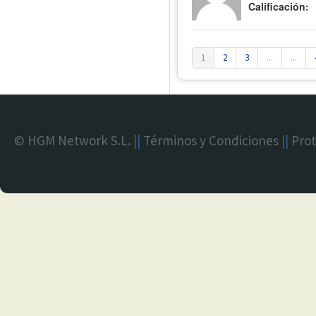
Calificación:
1
2
3
...
...
© HGM Network S.L.
||
Términos y Condiciones
||
Prot